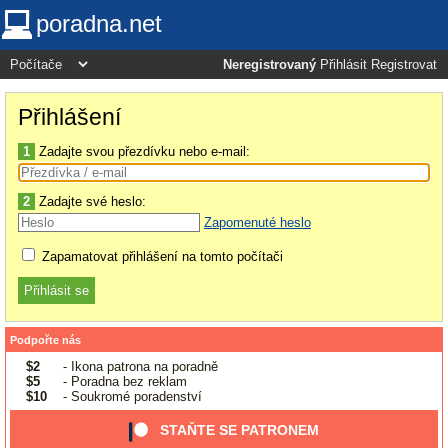
poradna.net
Neregistrovaný
Přihlásit
Registrovat
Přihlášení
1
Zadajte svou přezdívku nebo e-mail:
2
Zadajte své heslo:
Zapomenuté heslo
Zapamatovat přihlášení na tomto počítači
Podpořte nás
$2
- Ikona patrona na poradně
$5
- Poradna bez reklam
$10
- Soukromé poradenství
STAŇTE SE PATRONEM