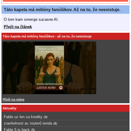
Táto kapela má milióny fanúšikov. Až na to, že neexistuje.
O tom kam smeruje sucasne AI.
Přejít na článek
Táto kapela má milióny fanúšikov - až na to, že neexistuje
Přejít na videa
Aktuality
Fable uz len za kredity
(
0
)
zranitelnost ac routerů tenda
(
6
)
Fable 5 is back
(
5
)