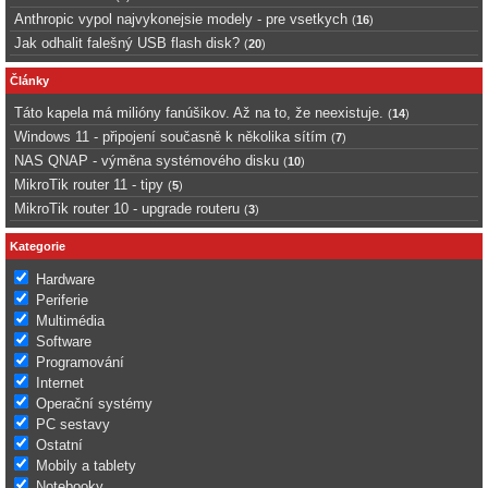
Anthropic vypol najvykonejsie modely - pre vsetkych
(
16
)
Jak odhalit falešný USB flash disk?
(
20
)
Články
Táto kapela má milióny fanúšikov. Až na to, že neexistuje.
(
14
)
Windows 11 - připojení současně k několika sítím
(
7
)
NAS QNAP - výměna systémového disku
(
10
)
MikroTik router 11 - tipy
(
5
)
MikroTik router 10 - upgrade routeru
(
3
)
Kategorie
Hardware
Periferie
Multimédia
Software
Programování
Internet
Operační systémy
PC sestavy
Ostatní
Mobily a tablety
Notebooky