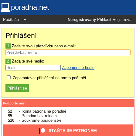
poradna.net
Neregistrovaný
Přihlásit
Registrovat
Přihlášení
1
Zadajte svou přezdívku nebo e-mail:
2
Zadajte své heslo:
Zapomenuté heslo
Zapamatovat přihlášení na tomto počítači
Podpořte nás
$2
- Ikona patrona na poradně
$5
- Poradna bez reklam
$10
- Soukromé poradenství
STAŇTE SE PATRONEM