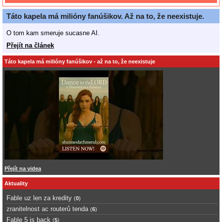
Táto kapela má milióny fanúšikov. Až na to, že neexistuje.
O tom kam smeruje sucasne AI.
Přejít na článek
Táto kapela má milióny fanúšikov - až na to, že neexistuje
Přejít na videa
Aktuality
Fable uz len za kredity
(
0
)
zranitelnost ac routerů tenda
(
6
)
Fable 5 is back
(
5
)