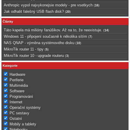
Anthropic vypol najvykonejsie modely - pre vsetkych
(
16
)
Jak odhalit falešný USB flash disk?
(
20
)
Články
Táto kapela má milióny fanúšikov. Až na to, že neexistuje.
(
14
)
Windows 11 - připojení současně k několika sítím
(
7
)
NAS QNAP - výměna systémového disku
(
10
)
MikroTik router 11 - tipy
(
5
)
MikroTik router 10 - upgrade routeru
(
3
)
Kategorie
Hardware
Periferie
Multimédia
Software
Programování
Internet
Operační systémy
PC sestavy
Ostatní
Mobily a tablety
Notebooky