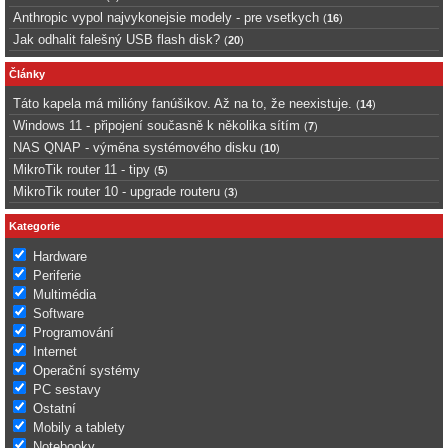
Anthropic vypol najvykonejsie modely - pre vsetkych
(
16
)
Jak odhalit falešný USB flash disk?
(
20
)
Články
Táto kapela má milióny fanúšikov. Až na to, že neexistuje.
(
14
)
Windows 11 - připojení současně k několika sítím
(
7
)
NAS QNAP - výměna systémového disku
(
10
)
MikroTik router 11 - tipy
(
5
)
MikroTik router 10 - upgrade routeru
(
3
)
Kategorie
Hardware
Periferie
Multimédia
Software
Programování
Internet
Operační systémy
PC sestavy
Ostatní
Mobily a tablety
Notebooky