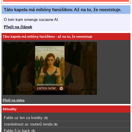
Táto kapela má milióny fanúšikov. Až na to, že neexistuje.
O tom kam smeruje sucasne AI.
Přejít na článek
Táto kapela má milióny fanúšikov - až na to, že neexistuje
Přejít na videa
Aktuality
Fable uz len za kredity
(
0
)
zranitelnost ac routerů tenda
(
6
)
Fable 5 is back
(
5
)