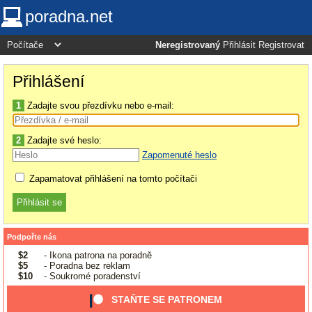
poradna.net
Neregistrovaný
Přihlásit
Registrovat
Přihlášení
1
Zadajte svou přezdívku nebo e-mail:
2
Zadajte své heslo:
Zapomenuté heslo
Zapamatovat přihlášení na tomto počítači
Podpořte nás
$2
- Ikona patrona na poradně
$5
- Poradna bez reklam
$10
- Soukromé poradenství
STAŇTE SE PATRONEM