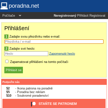
poradna.net
Neregistrovaný
Přihlásit
Registrovat
Přihlášení
1
Zadajte svou přezdívku nebo e-mail:
2
Zadajte své heslo:
Zapomenuté heslo
Zapamatovat přihlášení na tomto počítači
Podpořte nás
$2
- Ikona patrona na poradně
$5
- Poradna bez reklam
$10
- Soukromé poradenství
STAŇTE SE PATRONEM