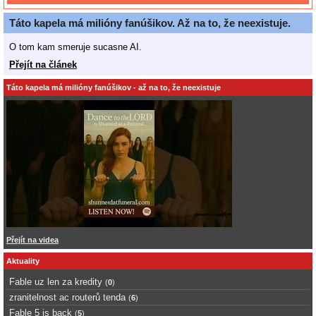
Táto kapela má milióny fanúšikov. Až na to, že neexistuje.
O tom kam smeruje sucasne AI.
Přejít na článek
Táto kapela má milióny fanúšikov - až na to, že neexistuje
Přejít na videa
Aktuality
Fable uz len za kredity
(
0
)
zranitelnost ac routerů tenda
(
6
)
Fable 5 is back
(
5
)