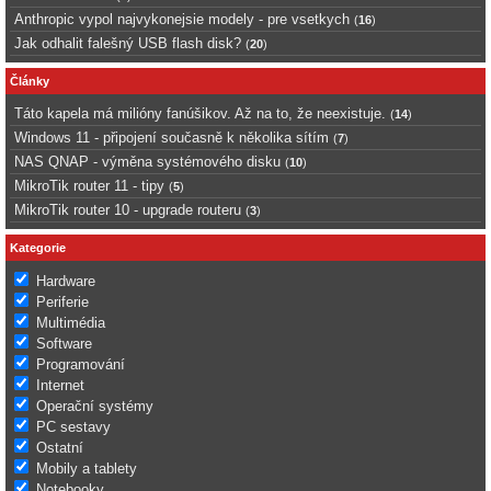
Anthropic vypol najvykonejsie modely - pre vsetkych
(
16
)
Jak odhalit falešný USB flash disk?
(
20
)
Články
Táto kapela má milióny fanúšikov. Až na to, že neexistuje.
(
14
)
Windows 11 - připojení současně k několika sítím
(
7
)
NAS QNAP - výměna systémového disku
(
10
)
MikroTik router 11 - tipy
(
5
)
MikroTik router 10 - upgrade routeru
(
3
)
Kategorie
Hardware
Periferie
Multimédia
Software
Programování
Internet
Operační systémy
PC sestavy
Ostatní
Mobily a tablety
Notebooky