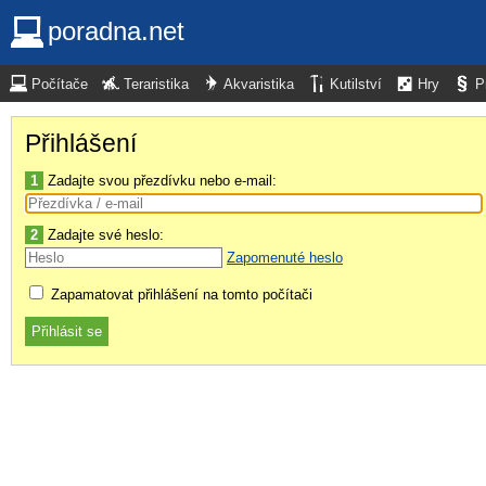
poradna.net
Počítače
Teraristika
Akvaristika
Kutilství
Hry
P
Přihlášení
1
Zadajte svou přezdívku nebo e-mail:
2
Zadajte své heslo:
Zapomenuté heslo
Zapamatovat přihlášení na tomto počítači