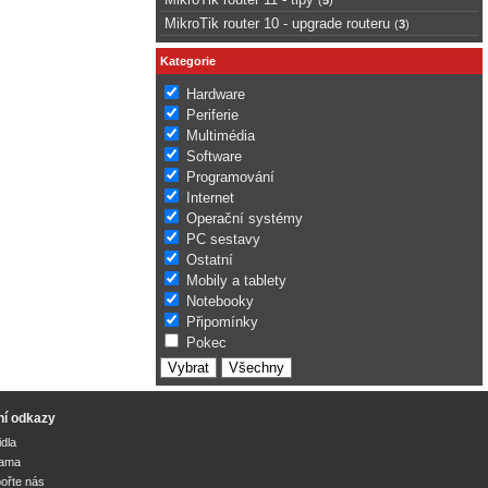
MikroTik router 10 - upgrade routeru
(
3
)
Kategorie
Hardware
Periferie
Multimédia
Software
Programování
Internet
Operační systémy
PC sestavy
Ostatní
Mobily a tablety
Notebooky
Připomínky
Pokec
ní odkazy
idla
lama
ořte nás