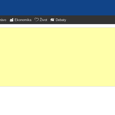
rávo
Ekonomika
Život
Debaty