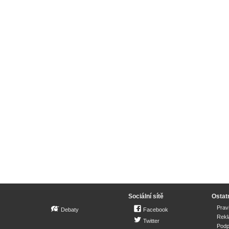
Sociální sítě
Ostat
Prav
Debaty
Facebook
Rek
Twitter
Podp