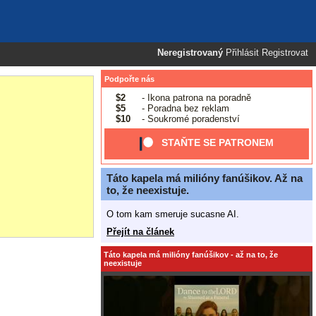
Neregistrovaný
Přihlásit
Registrovat
Podpořte nás
$2
- Ikona patrona na poradně
$5
- Poradna bez reklam
$10
- Soukromé poradenství
STAŇTE SE PATRONEM
Táto kapela má milióny fanúšikov. Až na
to, že neexistuje.
O tom kam smeruje sucasne AI.
Přejít na článek
Táto kapela má milióny fanúšikov - až na to, že
neexistuje