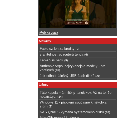
Přejít na videa
Aktuality
Fable uz len za kredity
(
0
)
zranitelnost ac routerů tenda
(
6
)
Fable 5 is back
(
5
)
Anthropic vypol najvykonejsie modely - pre
vsetkych
(
16
)
Jak odhalit falešný USB flash disk?
(
20
)
Články
Táto kapela má milióny fanúšikov. Až na to, že
neexistuje.
(
14
)
Windows 11 - připojení současně k několika
sítím
(
7
)
NAS QNAP - výměna systémového disku
(
10
)
MikroTik router 11 - tipy
(
5
)