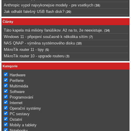
Anthropic vypol najvykonejsie modely - pre vsetkych
(
16
)
Jak odhalit falešný USB flash disk?
(
20
)
Články
Táto kapela má milióny fanúšikov. Až na to, že neexistuje.
(
14
)
Windows 11 - připojení současně k několika sítím
(
7
)
NAS QNAP - výměna systémového disku
(
10
)
MikroTik router 11 - tipy
(
5
)
MikroTik router 10 - upgrade routeru
(
3
)
Kategorie
Hardware
Periferie
Multimédia
Software
Programování
Internet
Operační systémy
PC sestavy
Ostatní
Mobily a tablety
Notebooky