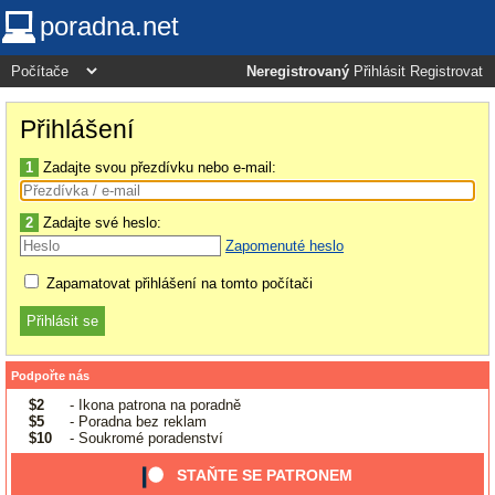
poradna.net
Neregistrovaný
Přihlásit
Registrovat
Přihlášení
1
Zadajte svou přezdívku nebo e-mail:
2
Zadajte své heslo:
Zapomenuté heslo
Zapamatovat přihlášení na tomto počítači
Podpořte nás
$2
- Ikona patrona na poradně
$5
- Poradna bez reklam
$10
- Soukromé poradenství
STAŇTE SE PATRONEM