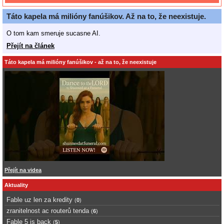
Táto kapela má milióny fanúšikov. Až na to, že neexistuje.
O tom kam smeruje sucasne AI.
Přejít na článek
Táto kapela má milióny fanúšikov - až na to, že neexistuje
Přejít na videa
Aktuality
Fable uz len za kredity
(
0
)
zranitelnost ac routerů tenda
(
6
)
Fable 5 is back
(
5
)