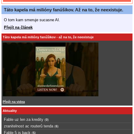
Táto kapela má milióny fanúšikov. Až na to, že neexistuje.
O tom kam smeruje sucasne AI.
Přejít na článek
Táto kapela má milióny fanúšikov - až na to, že neexistuje
Přejít na videa
Aktuality
Fable uz len za kredity
(
0
)
zranitelnost ac routerů tenda
(
6
)
Fable 5 is back
(
5
)