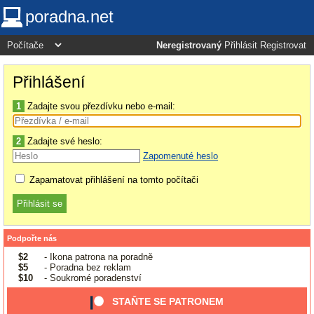
poradna.net
Neregistrovaný
Přihlásit
Registrovat
Přihlášení
1
Zadajte svou přezdívku nebo e-mail:
2
Zadajte své heslo:
Zapomenuté heslo
Zapamatovat přihlášení na tomto počítači
Podpořte nás
$2
- Ikona patrona na poradně
$5
- Poradna bez reklam
$10
- Soukromé poradenství
STAŇTE SE PATRONEM