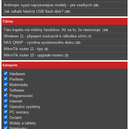
Anthropic vypol najvykonejsie modely - pre vsetkych
(
16
)
Jak odhalit falešný USB flash disk?
(
20
)
Články
Táto kapela má milióny fanúšikov. Až na to, že neexistuje.
(
14
)
Windows 11 - připojení současně k několika sítím
(
7
)
NAS QNAP - výměna systémového disku
(
10
)
MikroTik router 11 - tipy
(
5
)
MikroTik router 10 - upgrade routeru
(
3
)
Kategorie
Hardware
Periferie
Multimédia
Software
Programování
Internet
Operační systémy
PC sestavy
Ostatní
Mobily a tablety
Notebooky