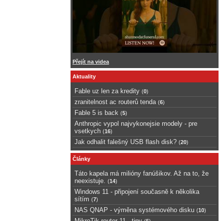
Přejít na videa
Aktuality
Fable uz len za kredity
(
0
)
zranitelnost ac routerů tenda
(
6
)
Fable 5 is back
(
5
)
Anthropic vypol najvykonejsie modely - pre
vsetkych
(
16
)
Jak odhalit falešný USB flash disk?
(
20
)
Články
Táto kapela má milióny fanúšikov. Až na to, že
neexistuje.
(
14
)
Windows 11 - připojení současně k několika
sítím
(
7
)
NAS QNAP - výměna systémového disku
(
10
)
MikroTik router 11 - tipy
(
5
)