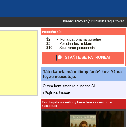
Neregistrovaný
Přihlásit
Registrovat
Podpořte nás
$2
- Ikona patrona na poradně
$5
- Poradna bez reklam
$10
- Soukromé poradenství
STAŇTE SE PATRONEM
Táto kapela má milióny fanúšikov. Až na
to, že neexistuje.
O tom kam smeruje sucasne AI.
Přejít na článek
Táto kapela má milióny fanúšikov - až na to, že
neexistuje