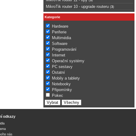
MikroTik router 10 - upgrade routeru
(
3
)
Kategorie
Hardware
Periferie
Multimédia
Software
Programování
Internet
Operační systémy
PC sestavy
Ostatní
Mobily a tablety
Notebooky
Připomínky
Pokec
ní odkazy
idla
lama
ořte nás