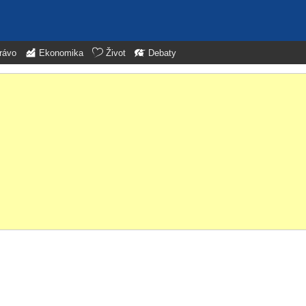
rávo
Ekonomika
Život
Debaty