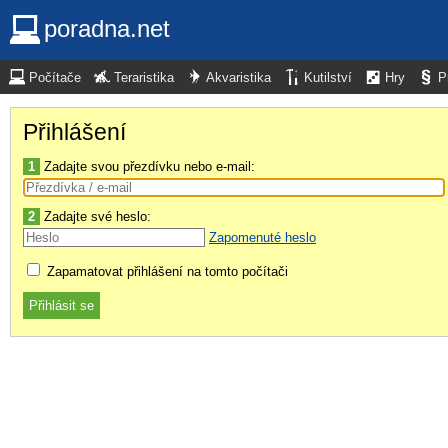
poradna.net
Počítače
Teraristika
Akvaristika
Kutilství
Hry
P
Přihlášení
1
Zadajte svou přezdívku nebo e-mail:
2
Zadajte své heslo:
Zapomenuté heslo
Zapamatovat přihlášení na tomto počítači