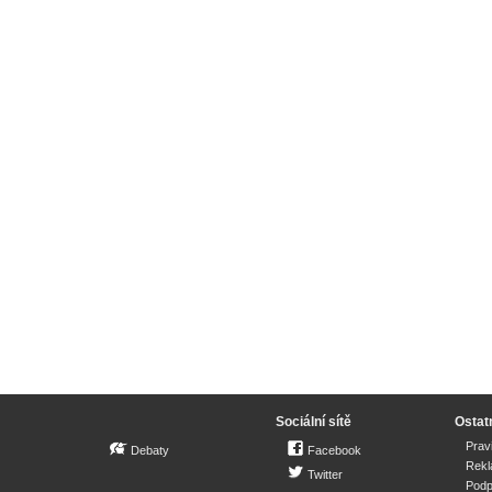
Sociální sítě
Ostat
Prav
Debaty
Facebook
Rek
Twitter
Podp