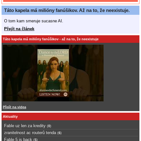
Táto kapela má milióny fanúšikov. Až na to, že neexistuje.
O tom kam smeruje sucasne AI.
Přejít na článek
Táto kapela má milióny fanúšikov - až na to, že neexistuje
Přejít na videa
Aktuality
Fable uz len za kredity
(
0
)
zranitelnost ac routerů tenda
(
6
)
Fable 5 is back
(
5
)