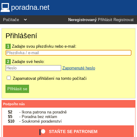
poradna.net
Neregistrovaný
Přihlásit
Registrovat
Přihlášení
1
Zadajte svou přezdívku nebo e-mail:
2
Zadajte své heslo:
Zapomenuté heslo
Zapamatovat přihlášení na tomto počítači
Podpořte nás
$2
- Ikona patrona na poradně
$5
- Poradna bez reklam
$10
- Soukromé poradenství
STAŇTE SE PATRONEM