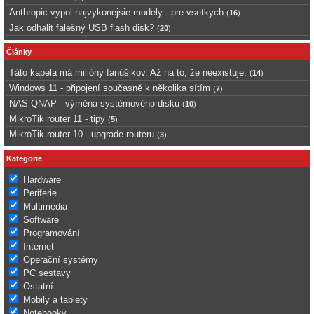
Anthropic vypol najvykonejsie modely - pre vsetkych
(
16
)
Jak odhalit falešný USB flash disk?
(
20
)
Články
Táto kapela má milióny fanúšikov. Až na to, že neexistuje.
(
14
)
Windows 11 - připojení současně k několika sítím
(
7
)
NAS QNAP - výměna systémového disku
(
10
)
MikroTik router 11 - tipy
(
5
)
MikroTik router 10 - upgrade routeru
(
3
)
Kategorie
Hardware
Periferie
Multimédia
Software
Programování
Internet
Operační systémy
PC sestavy
Ostatní
Mobily a tablety
Notebooky