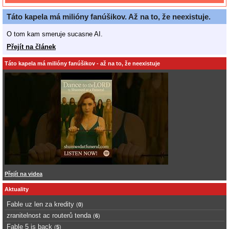
Táto kapela má milióny fanúšikov. Až na to, že neexistuje.
O tom kam smeruje sucasne AI.
Přejít na článek
Táto kapela má milióny fanúšikov - až na to, že neexistuje
Přejít na videa
Aktuality
Fable uz len za kredity
(
0
)
zranitelnost ac routerů tenda
(
6
)
Fable 5 is back
(
5
)