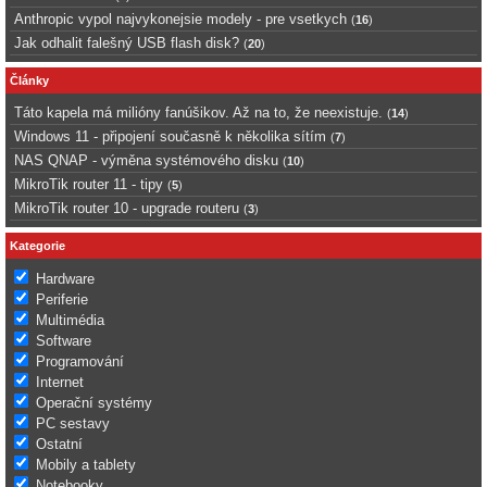
Anthropic vypol najvykonejsie modely - pre vsetkych
(
16
)
Jak odhalit falešný USB flash disk?
(
20
)
Články
Táto kapela má milióny fanúšikov. Až na to, že neexistuje.
(
14
)
Windows 11 - připojení současně k několika sítím
(
7
)
NAS QNAP - výměna systémového disku
(
10
)
MikroTik router 11 - tipy
(
5
)
MikroTik router 10 - upgrade routeru
(
3
)
Kategorie
Hardware
Periferie
Multimédia
Software
Programování
Internet
Operační systémy
PC sestavy
Ostatní
Mobily a tablety
Notebooky