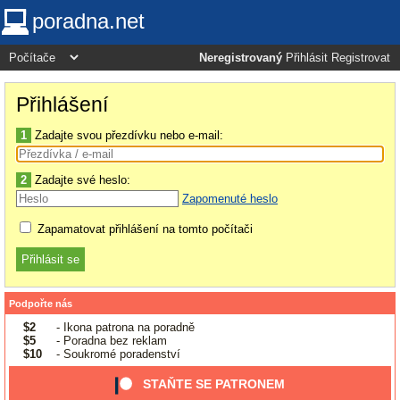
poradna.net
Neregistrovaný
Přihlásit
Registrovat
Přihlášení
1
Zadajte svou přezdívku nebo e-mail:
2
Zadajte své heslo:
Zapomenuté heslo
Zapamatovat přihlášení na tomto počítači
Podpořte nás
$2
- Ikona patrona na poradně
$5
- Poradna bez reklam
$10
- Soukromé poradenství
STAŇTE SE PATRONEM