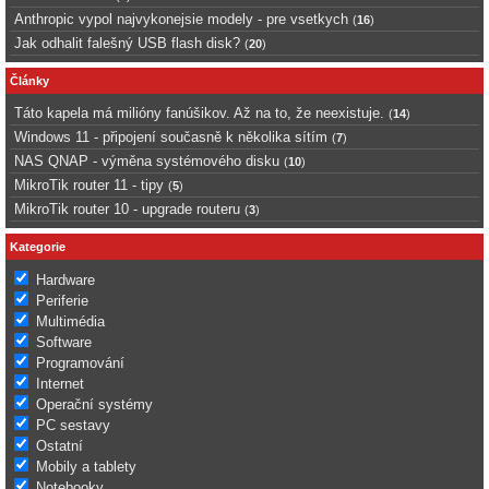
Anthropic vypol najvykonejsie modely - pre vsetkych
(
16
)
Jak odhalit falešný USB flash disk?
(
20
)
Články
Táto kapela má milióny fanúšikov. Až na to, že neexistuje.
(
14
)
Windows 11 - připojení současně k několika sítím
(
7
)
NAS QNAP - výměna systémového disku
(
10
)
MikroTik router 11 - tipy
(
5
)
MikroTik router 10 - upgrade routeru
(
3
)
Kategorie
Hardware
Periferie
Multimédia
Software
Programování
Internet
Operační systémy
PC sestavy
Ostatní
Mobily a tablety
Notebooky