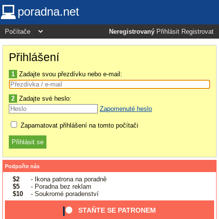
poradna.net
Neregistrovaný
Přihlásit
Registrovat
Přihlášení
1
Zadajte svou přezdívku nebo e-mail:
2
Zadajte své heslo:
Zapomenuté heslo
Zapamatovat přihlášení na tomto počítači
Podpořte nás
$2
- Ikona patrona na poradně
$5
- Poradna bez reklam
$10
- Soukromé poradenství
STAŇTE SE PATRONEM