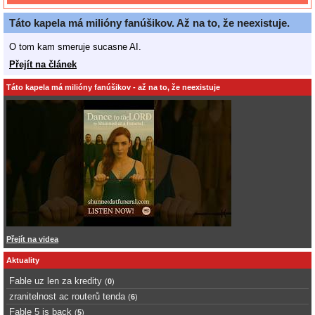
Táto kapela má milióny fanúšikov. Až na to, že neexistuje.
O tom kam smeruje sucasne AI.
Přejít na článek
Táto kapela má milióny fanúšikov - až na to, že neexistuje
Přejít na videa
Aktuality
Fable uz len za kredity
(
0
)
zranitelnost ac routerů tenda
(
6
)
Fable 5 is back
(
5
)