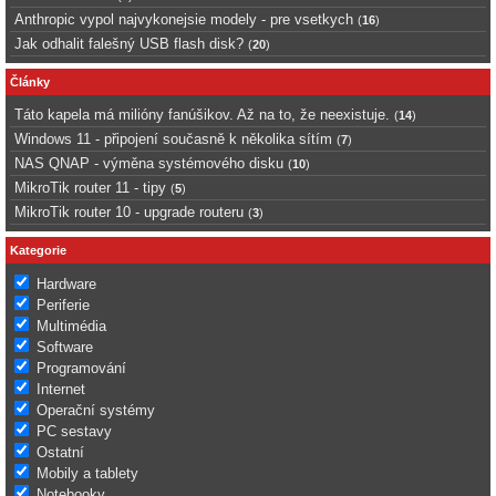
Anthropic vypol najvykonejsie modely - pre vsetkych
(
16
)
Jak odhalit falešný USB flash disk?
(
20
)
Články
Táto kapela má milióny fanúšikov. Až na to, že neexistuje.
(
14
)
Windows 11 - připojení současně k několika sítím
(
7
)
NAS QNAP - výměna systémového disku
(
10
)
MikroTik router 11 - tipy
(
5
)
MikroTik router 10 - upgrade routeru
(
3
)
Kategorie
Hardware
Periferie
Multimédia
Software
Programování
Internet
Operační systémy
PC sestavy
Ostatní
Mobily a tablety
Notebooky