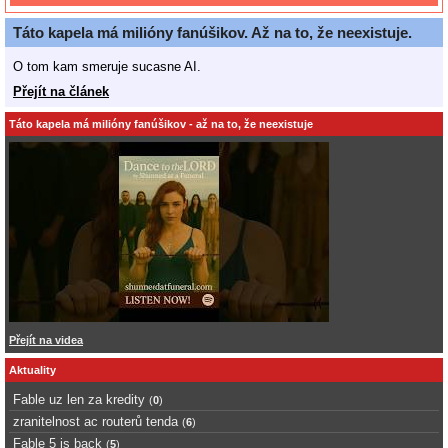
Táto kapela má milióny fanúšikov. Až na to, že neexistuje.
O tom kam smeruje sucasne AI.
Přejít na článek
Táto kapela má milióny fanúšikov - až na to, že neexistuje
Přejít na videa
Aktuality
Fable uz len za kredity
(
0
)
zranitelnost ac routerů tenda
(
6
)
Fable 5 is back
(
5
)