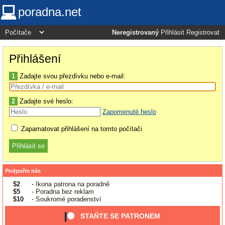
poradna.net
Neregistrovaný
Přihlásit
Registrovat
Přihlášení
1
Zadajte svou přezdívku nebo e-mail:
2
Zadajte své heslo:
Zapomenuté heslo
Zapamatovat přihlášení na tomto počítači
Podpořte nás
$2
- Ikona patrona na poradně
$5
- Poradna bez reklam
$10
- Soukromé poradenství
STAŇTE SE PATRONEM