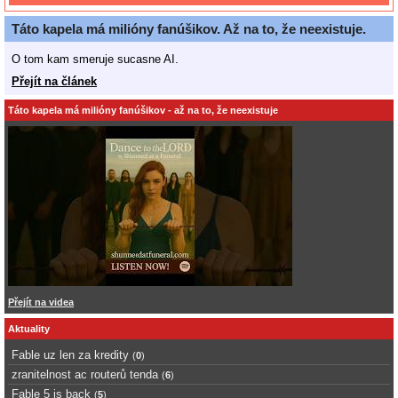
Táto kapela má milióny fanúšikov. Až na to, že neexistuje.
O tom kam smeruje sucasne AI.
Přejít na článek
Táto kapela má milióny fanúšikov - až na to, že neexistuje
Přejít na videa
Aktuality
Fable uz len za kredity
(
0
)
zranitelnost ac routerů tenda
(
6
)
Fable 5 is back
(
5
)