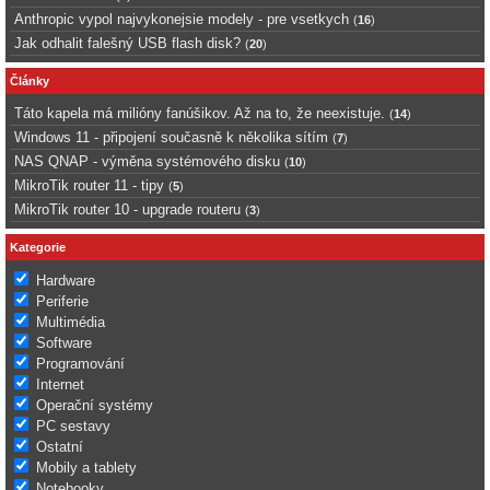
Anthropic vypol najvykonejsie modely - pre vsetkych
(
16
)
Jak odhalit falešný USB flash disk?
(
20
)
Články
Táto kapela má milióny fanúšikov. Až na to, že neexistuje.
(
14
)
Windows 11 - připojení současně k několika sítím
(
7
)
NAS QNAP - výměna systémového disku
(
10
)
MikroTik router 11 - tipy
(
5
)
MikroTik router 10 - upgrade routeru
(
3
)
Kategorie
Hardware
Periferie
Multimédia
Software
Programování
Internet
Operační systémy
PC sestavy
Ostatní
Mobily a tablety
Notebooky