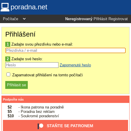
poradna.net
Neregistrovaný
Přihlásit
Registrovat
Přihlášení
1
Zadajte svou přezdívku nebo e-mail:
2
Zadajte své heslo:
Zapomenuté heslo
Zapamatovat přihlášení na tomto počítači
Podpořte nás
$2
- Ikona patrona na poradně
$5
- Poradna bez reklam
$10
- Soukromé poradenství
STAŇTE SE PATRONEM