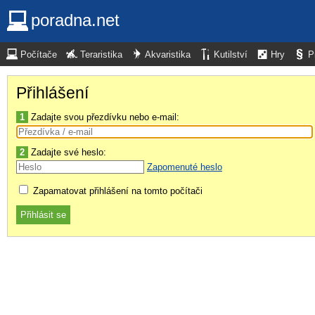
poradna.net
Počítače
Teraristika
Akvaristika
Kutilství
Hry
P
Přihlášení
1
Zadajte svou přezdívku nebo e-mail:
2
Zadajte své heslo:
Zapomenuté heslo
Zapamatovat přihlášení na tomto počítači