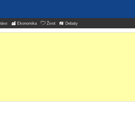
rávo
Ekonomika
Život
Debaty