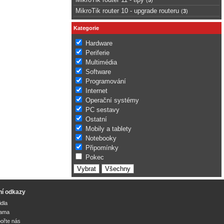
MikroTik router 10 - upgrade routeru
(
3
)
Kategorie
Hardware
Periferie
Multimédia
Software
Programování
Internet
Operační systémy
PC sestavy
Ostatní
Mobily a tablety
Notebooky
Připomínky
Pokec
ní odkazy
idla
lama
ořte nás