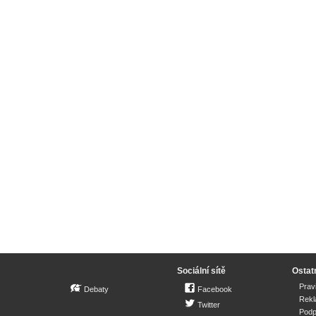
Sociální sítě
Ostat
Prav
Debaty
Facebook
Rek
Twitter
Podp