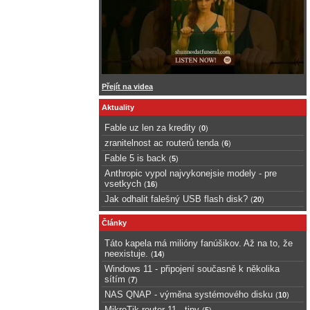
Přejít na videa
Aktuality
Fable uz len za kredity
(
0
)
zranitelnost ac routerů tenda
(
6
)
Fable 5 is back
(
5
)
Anthropic vypol najvykonejsie modely - pre
vsetkych
(
16
)
Jak odhalit falešný USB flash disk?
(
20
)
Články
Táto kapela má milióny fanúšikov. Až na to, že
neexistuje.
(
14
)
Windows 11 - připojení současně k několika
sítím
(
7
)
NAS QNAP - výměna systémového disku
(
10
)
MikroTik router 11 - tipy
(
5
)