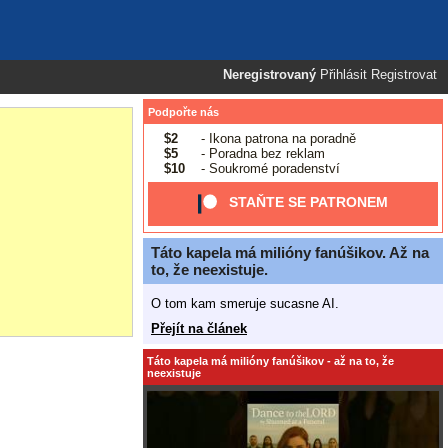
Neregistrovaný
Přihlásit
Registrovat
Podpořte nás
$2
- Ikona patrona na poradně
$5
- Poradna bez reklam
$10
- Soukromé poradenství
STAŇTE SE PATRONEM
Táto kapela má milióny fanúšikov. Až na
to, že neexistuje.
O tom kam smeruje sucasne AI.
Přejít na článek
Táto kapela má milióny fanúšikov - až na to, že
neexistuje