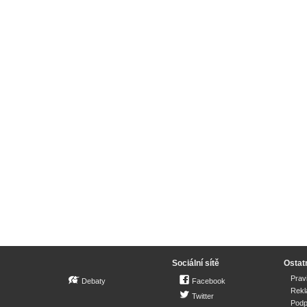
Sociální sítě
Ostat
Prav
Debaty
Facebook
Rek
Twitter
Podp