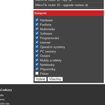
MikroTik router 10 - upgrade routeru
(
3
)
Kategorie
Hardware
Periferie
Multimédia
Software
Programování
Internet
Operační systémy
PC sestavy
Ostatní
Mobily a tablety
Notebooky
Připomínky
Pokec
ní odkazy
idla
lama
ořte nás