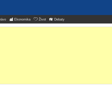
rávo
Ekonomika
Život
Debaty