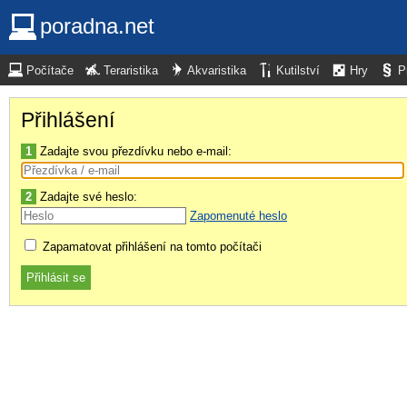
poradna.net
Počítače
Teraristika
Akvaristika
Kutilství
Hry
P
Přihlášení
1
Zadajte svou přezdívku nebo e-mail:
2
Zadajte své heslo:
Zapomenuté heslo
Zapamatovat přihlášení na tomto počítači