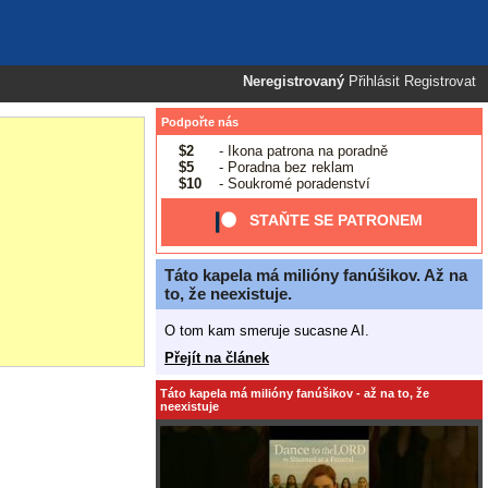
Neregistrovaný
Přihlásit
Registrovat
Podpořte nás
$2
- Ikona patrona na poradně
$5
- Poradna bez reklam
$10
- Soukromé poradenství
STAŇTE SE PATRONEM
Táto kapela má milióny fanúšikov. Až na
to, že neexistuje.
O tom kam smeruje sucasne AI.
Přejít na článek
Táto kapela má milióny fanúšikov - až na to, že
neexistuje