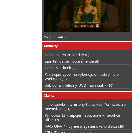
Přejít na videa
Aktuality
Fable uz len za kredity
(
0
)
zranitelnost ac routerů tenda
(
6
)
Fable 5 is back
(
5
)
Anthropic vypol najvykonejsie modely - pre
vsetkych
(
16
)
Jak odhalit falešný USB flash disk?
(
20
)
Články
Táto kapela má milióny fanúšikov. Až na to, že
neexistuje.
(
14
)
Windows 11 - připojení současně k několika
sítím
(
7
)
NAS QNAP - výměna systémového disku
(
10
)
MikroTik router 11 - tipy
(
5
)