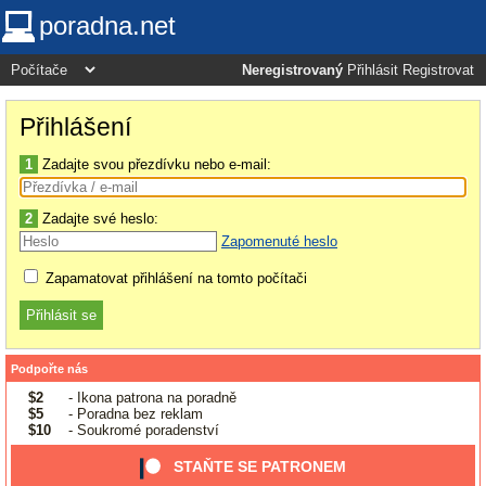
poradna.net
Neregistrovaný
Přihlásit
Registrovat
Přihlášení
1
Zadajte svou přezdívku nebo e-mail:
2
Zadajte své heslo:
Zapomenuté heslo
Zapamatovat přihlášení na tomto počítači
Podpořte nás
$2
- Ikona patrona na poradně
$5
- Poradna bez reklam
$10
- Soukromé poradenství
STAŇTE SE PATRONEM