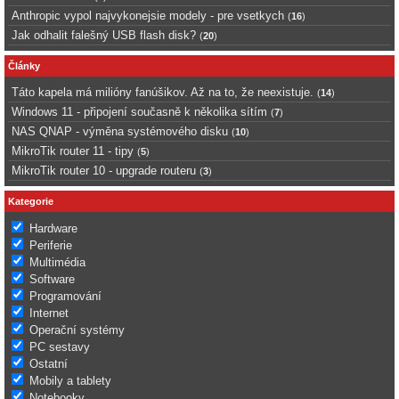
Anthropic vypol najvykonejsie modely - pre vsetkych
(
16
)
Jak odhalit falešný USB flash disk?
(
20
)
Články
Táto kapela má milióny fanúšikov. Až na to, že neexistuje.
(
14
)
Windows 11 - připojení současně k několika sítím
(
7
)
NAS QNAP - výměna systémového disku
(
10
)
MikroTik router 11 - tipy
(
5
)
MikroTik router 10 - upgrade routeru
(
3
)
Kategorie
Hardware
Periferie
Multimédia
Software
Programování
Internet
Operační systémy
PC sestavy
Ostatní
Mobily a tablety
Notebooky