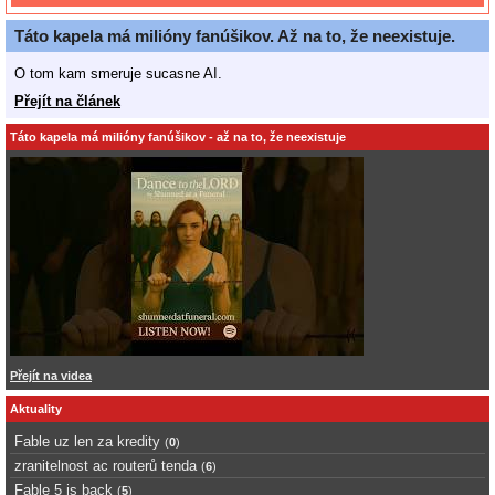
Táto kapela má milióny fanúšikov. Až na to, že neexistuje.
O tom kam smeruje sucasne AI.
Přejít na článek
Táto kapela má milióny fanúšikov - až na to, že neexistuje
Přejít na videa
Aktuality
Fable uz len za kredity
(
0
)
zranitelnost ac routerů tenda
(
6
)
Fable 5 is back
(
5
)