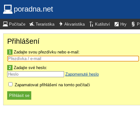
poradna.net
Počítače
Teraristika
Akvaristika
Kutilství
Hry
P
Přihlášení
1
Zadajte svou přezdívku nebo e-mail:
2
Zadajte své heslo:
Zapomenuté heslo
Zapamatovat přihlášení na tomto počítači