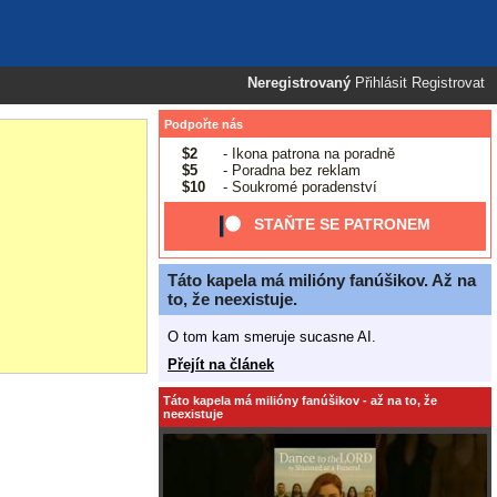
Neregistrovaný
Přihlásit
Registrovat
Podpořte nás
$2
- Ikona patrona na poradně
$5
- Poradna bez reklam
$10
- Soukromé poradenství
STAŇTE SE PATRONEM
Táto kapela má milióny fanúšikov. Až na
to, že neexistuje.
O tom kam smeruje sucasne AI.
Přejít na článek
Táto kapela má milióny fanúšikov - až na to, že
neexistuje