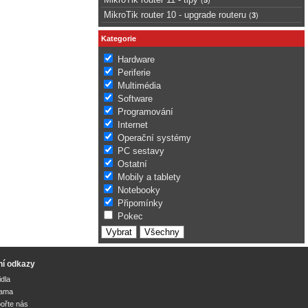
MikroTik router 10 - upgrade routeru
(
3
)
Kategorie
Hardware
Periferie
Multimédia
Software
Programování
Internet
Operační systémy
PC sestavy
Ostatní
Mobily a tablety
Notebooky
Připomínky
Pokec
ní odkazy
idla
lama
ořte nás