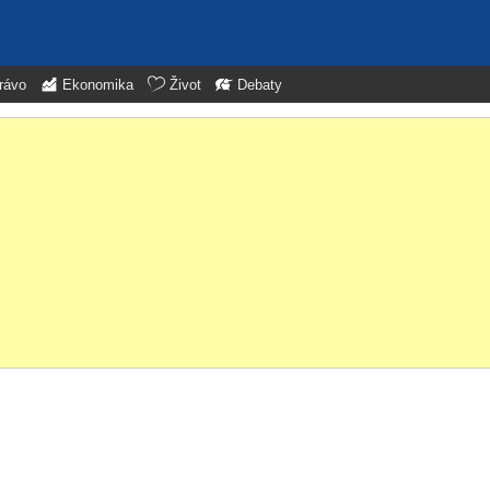
rávo
Ekonomika
Život
Debaty