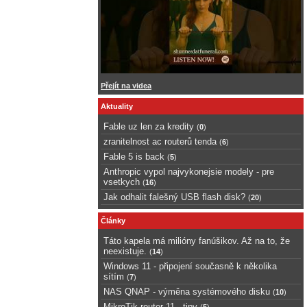
Přejít na videa
Aktuality
Fable uz len za kredity
(
0
)
zranitelnost ac routerů tenda
(
6
)
Fable 5 is back
(
5
)
Anthropic vypol najvykonejsie modely - pre
vsetkych
(
16
)
Jak odhalit falešný USB flash disk?
(
20
)
Články
Táto kapela má milióny fanúšikov. Až na to, že
neexistuje.
(
14
)
Windows 11 - připojení současně k několika
sítím
(
7
)
NAS QNAP - výměna systémového disku
(
10
)
MikroTik router 11 - tipy
(
5
)