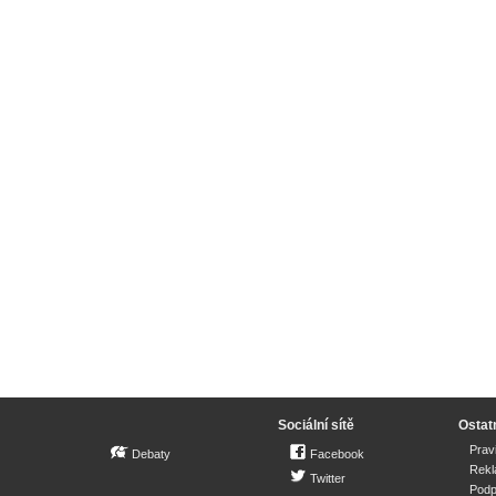
Sociální sítě
Ostat
Prav
Debaty
Facebook
Rek
Twitter
Podp