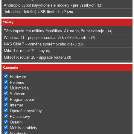
Anthropic vypol najvykonejsie modely - pre vsetkych
(
16
)
Jak odhalit falešný USB flash disk?
(
20
)
Články
Táto kapela má milióny fanúšikov. Až na to, že neexistuje.
(
14
)
Windows 11 - připojení současně k několika sítím
(
7
)
NAS QNAP - výměna systémového disku
(
10
)
MikroTik router 11 - tipy
(
5
)
MikroTik router 10 - upgrade routeru
(
3
)
Kategorie
Hardware
Periferie
Multimédia
Software
Programování
Internet
Operační systémy
PC sestavy
Ostatní
Mobily a tablety
Notebooky