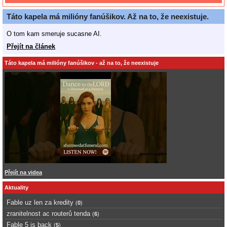
Táto kapela má milióny fanúšikov. Až na to, že neexistuje.
O tom kam smeruje sucasne AI.
Přejít na článek
Táto kapela má milióny fanúšikov - až na to, že neexistuje
Přejít na videa
Aktuality
Fable uz len za kredity
(
0
)
zranitelnost ac routerů tenda
(
6
)
Fable 5 is back
(
5
)