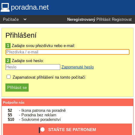
poradna.net
Neregistrovaný
Přihlásit
Registrovat
Přihlášení
1
Zadajte svou přezdívku nebo e-mail:
2
Zadajte své heslo:
Zapomenuté heslo
Zapamatovat přihlášení na tomto počítači
Podpořte nás
$2
- Ikona patrona na poradně
$5
- Poradna bez reklam
$10
- Soukromé poradenství
STAŇTE SE PATRONEM