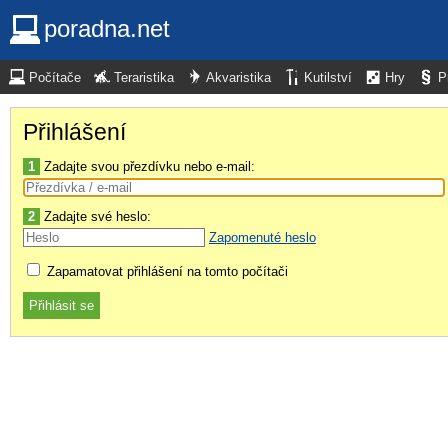
poradna.net
Počítače
Teraristika
Akvaristika
Kutilství
Hry
P
Přihlášení
1
Zadajte svou přezdívku nebo e-mail:
2
Zadajte své heslo:
Zapomenuté heslo
Zapamatovat přihlášení na tomto počítači