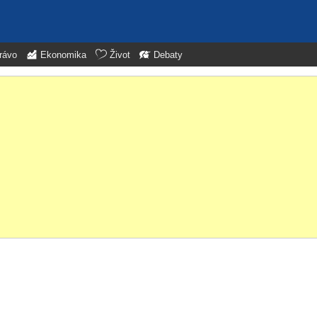
rávo
Ekonomika
Život
Debaty