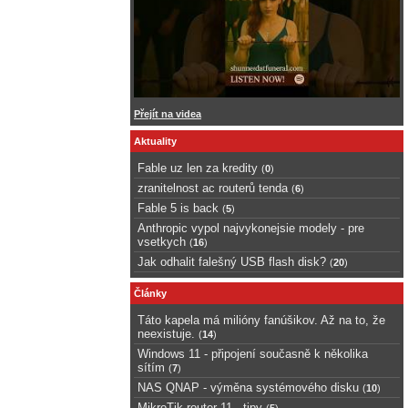
Přejít na videa
Aktuality
Fable uz len za kredity
(
0
)
zranitelnost ac routerů tenda
(
6
)
Fable 5 is back
(
5
)
Anthropic vypol najvykonejsie modely - pre
vsetkych
(
16
)
Jak odhalit falešný USB flash disk?
(
20
)
Články
Táto kapela má milióny fanúšikov. Až na to, že
neexistuje.
(
14
)
Windows 11 - připojení současně k několika
sítím
(
7
)
NAS QNAP - výměna systémového disku
(
10
)
MikroTik router 11 - tipy
(
5
)