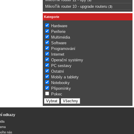
MikroTik router 10 - upgrade routeru
(
3
)
Kategorie
Hardware
Periferie
Multimédia
Software
Programování
Internet
Operační systémy
PC sestavy
Ostatní
Mobily a tablety
Notebooky
Připomínky
Pokec
ní odkazy
idla
lama
ořte nás