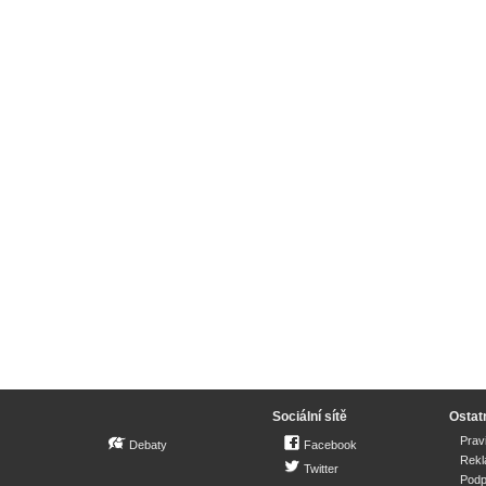
Sociální sítě
Ostat
Prav
Debaty
Facebook
Rek
Twitter
Podp