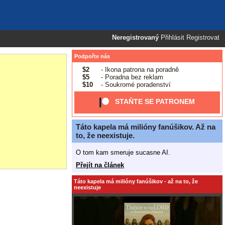
Neregistrovaný
Přihlásit
Registrovat
Podpořte nás
$2
- Ikona patrona na poradně
$5
- Poradna bez reklam
$10
- Soukromé poradenství
STAŇTE SE PATRONEM
Táto kapela má milióny fanúšikov. Až na
to, že neexistuje.
O tom kam smeruje sucasne AI.
Přejít na článek
Táto kapela má milióny fanúšikov - až na to, že
neexistuje