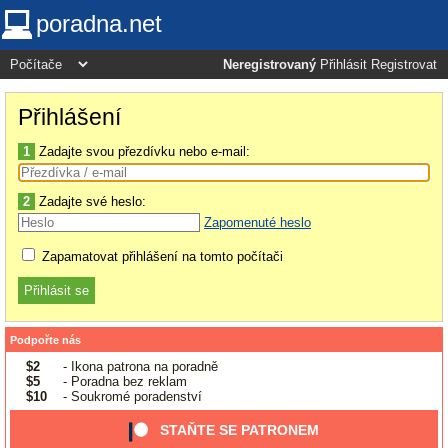
poradna.net
Neregistrovaný
Přihlásit
Registrovat
Přihlášení
1
Zadajte svou přezdívku nebo e-mail:
2
Zadajte své heslo:
Zapomenuté heslo
Zapamatovat přihlášení na tomto počítači
Podpořte nás
$2
- Ikona patrona na poradně
$5
- Poradna bez reklam
$10
- Soukromé poradenství
STAŇTE SE PATRONEM