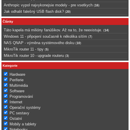
Anthropic vypol najvykonejsie modely - pre vsetkych
(
16
)
Jak odhalit falešný USB flash disk?
(
20
)
Články
Táto kapela má milióny fanúšikov. Až na to, že neexistuje.
(
14
)
Windows 11 - připojení současně k několika sítím
(
7
)
NAS QNAP - výměna systémového disku
(
10
)
MikroTik router 11 - tipy
(
5
)
MikroTik router 10 - upgrade routeru
(
3
)
Kategorie
Hardware
Periferie
Multimédia
Software
Programování
Internet
Operační systémy
PC sestavy
Ostatní
Mobily a tablety
Notebooky