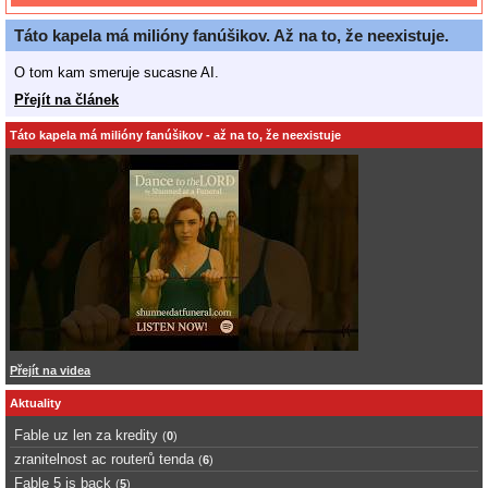
Táto kapela má milióny fanúšikov. Až na to, že neexistuje.
O tom kam smeruje sucasne AI.
Přejít na článek
Táto kapela má milióny fanúšikov - až na to, že neexistuje
Přejít na videa
Aktuality
Fable uz len za kredity
(
0
)
zranitelnost ac routerů tenda
(
6
)
Fable 5 is back
(
5
)