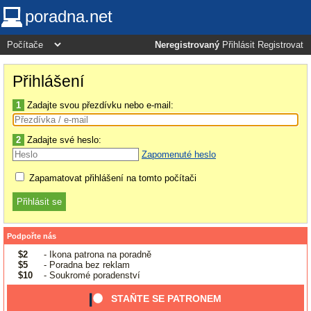
poradna.net
Neregistrovaný
Přihlásit
Registrovat
Přihlášení
1
Zadajte svou přezdívku nebo e-mail:
2
Zadajte své heslo:
Zapomenuté heslo
Zapamatovat přihlášení na tomto počítači
Podpořte nás
$2
- Ikona patrona na poradně
$5
- Poradna bez reklam
$10
- Soukromé poradenství
STAŇTE SE PATRONEM