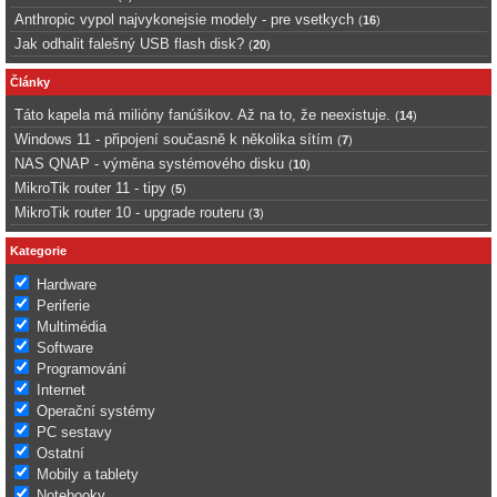
Anthropic vypol najvykonejsie modely - pre vsetkych
(
16
)
Jak odhalit falešný USB flash disk?
(
20
)
Články
Táto kapela má milióny fanúšikov. Až na to, že neexistuje.
(
14
)
Windows 11 - připojení současně k několika sítím
(
7
)
NAS QNAP - výměna systémového disku
(
10
)
MikroTik router 11 - tipy
(
5
)
MikroTik router 10 - upgrade routeru
(
3
)
Kategorie
Hardware
Periferie
Multimédia
Software
Programování
Internet
Operační systémy
PC sestavy
Ostatní
Mobily a tablety
Notebooky