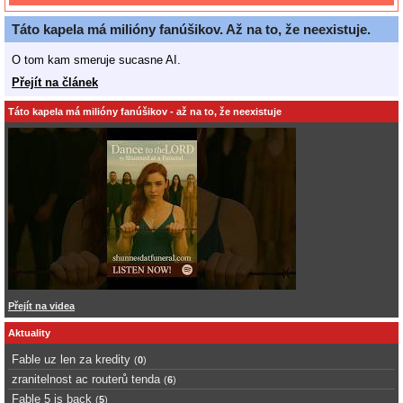
Táto kapela má milióny fanúšikov. Až na to, že neexistuje.
O tom kam smeruje sucasne AI.
Přejít na článek
Táto kapela má milióny fanúšikov - až na to, že neexistuje
Přejít na videa
Aktuality
Fable uz len za kredity
(
0
)
zranitelnost ac routerů tenda
(
6
)
Fable 5 is back
(
5
)