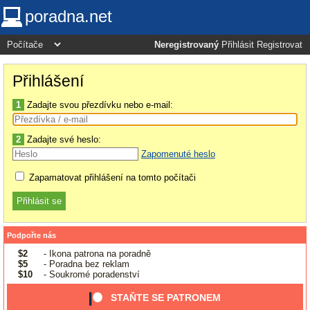
poradna.net
Neregistrovaný
Přihlásit
Registrovat
Přihlášení
1
Zadajte svou přezdívku nebo e-mail:
2
Zadajte své heslo:
Zapomenuté heslo
Zapamatovat přihlášení na tomto počítači
Podpořte nás
$2
- Ikona patrona na poradně
$5
- Poradna bez reklam
$10
- Soukromé poradenství
STAŇTE SE PATRONEM