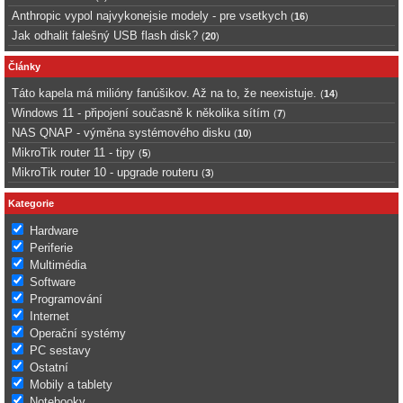
Anthropic vypol najvykonejsie modely - pre vsetkych
(
16
)
Jak odhalit falešný USB flash disk?
(
20
)
Články
Táto kapela má milióny fanúšikov. Až na to, že neexistuje.
(
14
)
Windows 11 - připojení současně k několika sítím
(
7
)
NAS QNAP - výměna systémového disku
(
10
)
MikroTik router 11 - tipy
(
5
)
MikroTik router 10 - upgrade routeru
(
3
)
Kategorie
Hardware
Periferie
Multimédia
Software
Programování
Internet
Operační systémy
PC sestavy
Ostatní
Mobily a tablety
Notebooky