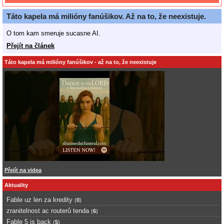
Táto kapela má milióny fanúšikov. Až na to, že neexistuje.
O tom kam smeruje sucasne AI.
Přejít na článek
Táto kapela má milióny fanúšikov - až na to, že neexistuje
Přejít na videa
Aktuality
Fable uz len za kredity
(
0
)
zranitelnost ac routerů tenda
(
6
)
Fable 5 is back
(
5
)