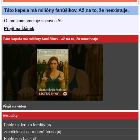
Táto kapela má milióny fanúšikov. Až na to, že neexistuje.
O tom kam smeruje sucasne AI.
Přejít na článek
Táto kapela má milióny fanúšikov - až na to, že neexistuje
Přejít na videa
Aktuality
Fable uz len za kredity
(
0
)
zranitelnost ac routerů tenda
(
6
)
Fable 5 is back
(
5
)