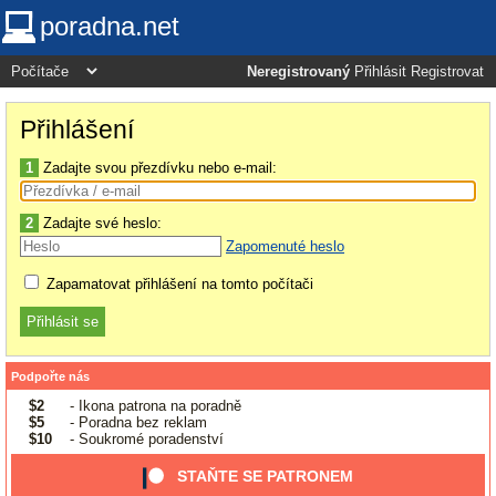
poradna.net
Neregistrovaný
Přihlásit
Registrovat
Přihlášení
1
Zadajte svou přezdívku nebo e-mail:
2
Zadajte své heslo:
Zapomenuté heslo
Zapamatovat přihlášení na tomto počítači
Podpořte nás
$2
- Ikona patrona na poradně
$5
- Poradna bez reklam
$10
- Soukromé poradenství
STAŇTE SE PATRONEM