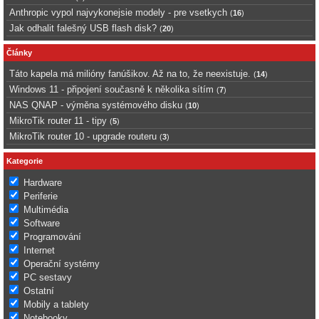
Anthropic vypol najvykonejsie modely - pre vsetkych
(
16
)
Jak odhalit falešný USB flash disk?
(
20
)
Články
Táto kapela má milióny fanúšikov. Až na to, že neexistuje.
(
14
)
Windows 11 - připojení současně k několika sítím
(
7
)
NAS QNAP - výměna systémového disku
(
10
)
MikroTik router 11 - tipy
(
5
)
MikroTik router 10 - upgrade routeru
(
3
)
Kategorie
Hardware
Periferie
Multimédia
Software
Programování
Internet
Operační systémy
PC sestavy
Ostatní
Mobily a tablety
Notebooky