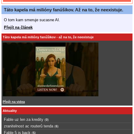
Táto kapela má milióny fanúšikov. Až na to, že neexistuje.
O tom kam smeruje sucasne AI.
Přejít na článek
Táto kapela má milióny fanúšikov - až na to, že neexistuje
Přejít na videa
Aktuality
Fable uz len za kredity
(
0
)
zranitelnost ac routerů tenda
(
6
)
Fable 5 is back
(
5
)