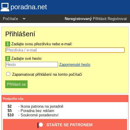
poradna.net
Neregistrovaný
Přihlásit
Registrovat
Přihlášení
1
Zadajte svou přezdívku nebo e-mail:
2
Zadajte své heslo:
Zapomenuté heslo
Zapamatovat přihlášení na tomto počítači
Podpořte nás
$2
- Ikona patrona na poradně
$5
- Poradna bez reklam
$10
- Soukromé poradenství
STAŇTE SE PATRONEM