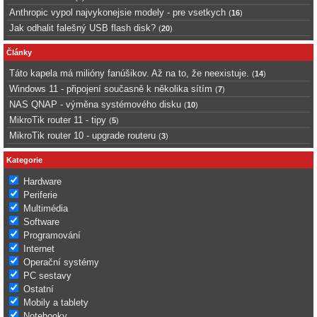
Anthropic vypol najvykonejsie modely - pre vsetkych
(
16
)
Jak odhalit falešný USB flash disk?
(
20
)
Články
Táto kapela má milióny fanúšikov. Až na to, že neexistuje.
(
14
)
Windows 11 - připojení současně k několika sítím
(
7
)
NAS QNAP - výměna systémového disku
(
10
)
MikroTik router 11 - tipy
(
5
)
MikroTik router 10 - upgrade routeru
(
3
)
Kategorie
Hardware
Periferie
Multimédia
Software
Programování
Internet
Operační systémy
PC sestavy
Ostatní
Mobily a tablety
Notebooky