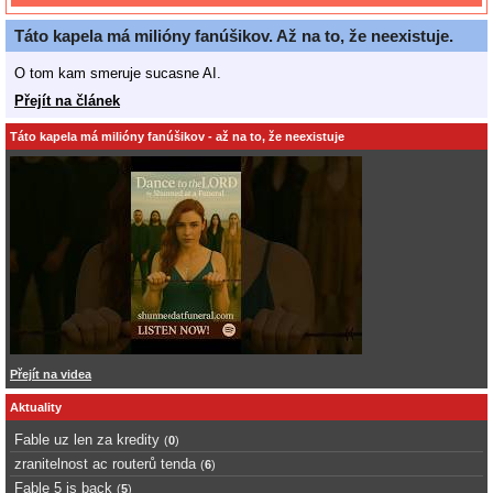
Táto kapela má milióny fanúšikov. Až na to, že neexistuje.
O tom kam smeruje sucasne AI.
Přejít na článek
Táto kapela má milióny fanúšikov - až na to, že neexistuje
Přejít na videa
Aktuality
Fable uz len za kredity
(
0
)
zranitelnost ac routerů tenda
(
6
)
Fable 5 is back
(
5
)