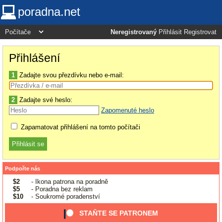
poradna.net
Neregistrovaný
Přihlásit
Registrovat
Přihlášení
1
Zadajte svou přezdívku nebo e-mail:
2
Zadajte své heslo:
Zapomenuté heslo
Zapamatovat přihlášení na tomto počítači
Podpořte nás
$2
- Ikona patrona na poradně
$5
- Poradna bez reklam
$10
- Soukromé poradenství
STAŇTE SE PATRONEM