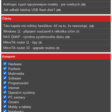
Anthropic vypol najvykonejsie modely - pre vsetkych
(
16
)
Jak odhalit falešný USB flash disk?
(
20
)
Články
Táto kapela má milióny fanúšikov. Až na to, že neexistuje.
(
14
)
Windows 11 - připojení současně k několika sítím
(
7
)
NAS QNAP - výměna systémového disku
(
10
)
MikroTik router 11 - tipy
(
5
)
MikroTik router 10 - upgrade routeru
(
3
)
Kategorie
Hardware
Periferie
Multimédia
Software
Programování
Internet
Operační systémy
PC sestavy
Ostatní
Mobily a tablety
Notebooky