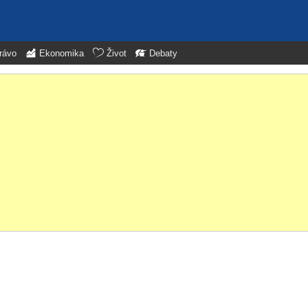
rávo
Ekonomika
Život
Debaty