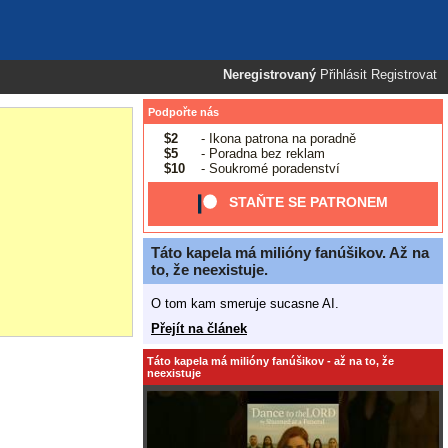
Neregistrovaný
Přihlásit
Registrovat
Podpořte nás
$2
- Ikona patrona na poradně
$5
- Poradna bez reklam
$10
- Soukromé poradenství
STAŇTE SE PATRONEM
Táto kapela má milióny fanúšikov. Až na
to, že neexistuje.
O tom kam smeruje sucasne AI.
Přejít na článek
Táto kapela má milióny fanúšikov - až na to, že
neexistuje