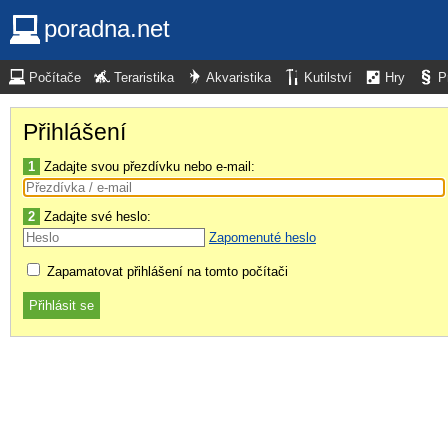
poradna.net
Počítače
Teraristika
Akvaristika
Kutilství
Hry
P
Přihlášení
1
Zadajte svou přezdívku nebo e-mail:
2
Zadajte své heslo:
Zapomenuté heslo
Zapamatovat přihlášení na tomto počítači