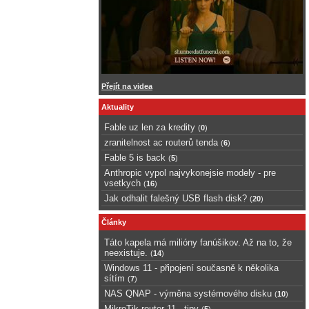
Přejít na videa
Aktuality
Fable uz len za kredity
(
0
)
zranitelnost ac routerů tenda
(
6
)
Fable 5 is back
(
5
)
Anthropic vypol najvykonejsie modely - pre
vsetkych
(
16
)
Jak odhalit falešný USB flash disk?
(
20
)
Články
Táto kapela má milióny fanúšikov. Až na to, že
neexistuje.
(
14
)
Windows 11 - připojení současně k několika
sítím
(
7
)
NAS QNAP - výměna systémového disku
(
10
)
MikroTik router 11 - tipy
(
5
)