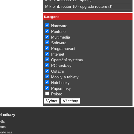
MikroTik router 10 - upgrade routeru
(
3
)
Kategorie
Hardware
Periferie
Multimédia
Software
Programování
Internet
Operační systémy
PC sestavy
Ostatní
Mobily a tablety
Notebooky
Připomínky
Pokec
ní odkazy
idla
lama
ořte nás