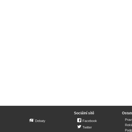
Sociální sítě
Ostat
Prav
Debaty
Facebook
Rek
Twitter
Podp