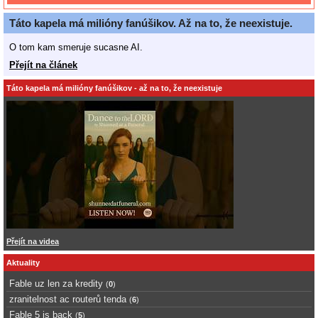
Táto kapela má milióny fanúšikov. Až na to, že neexistuje.
O tom kam smeruje sucasne AI.
Přejít na článek
Táto kapela má milióny fanúšikov - až na to, že neexistuje
Přejít na videa
Aktuality
Fable uz len za kredity
(
0
)
zranitelnost ac routerů tenda
(
6
)
Fable 5 is back
(
5
)