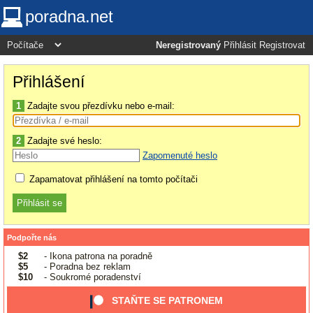
poradna.net
Neregistrovaný
Přihlásit
Registrovat
Přihlášení
1
Zadajte svou přezdívku nebo e-mail:
2
Zadajte své heslo:
Zapomenuté heslo
Zapamatovat přihlášení na tomto počítači
Podpořte nás
$2
- Ikona patrona na poradně
$5
- Poradna bez reklam
$10
- Soukromé poradenství
STAŇTE SE PATRONEM