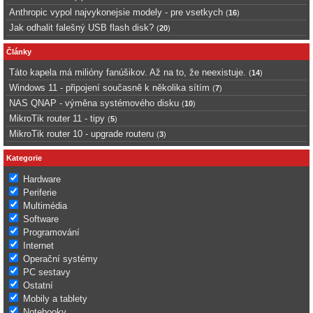
Anthropic vypol najvykonejsie modely - pre vsetkych
(
16
)
Jak odhalit falešný USB flash disk?
(
20
)
Články
Táto kapela má milióny fanúšikov. Až na to, že neexistuje.
(
14
)
Windows 11 - připojení současně k několika sítím
(
7
)
NAS QNAP - výměna systémového disku
(
10
)
MikroTik router 11 - tipy
(
5
)
MikroTik router 10 - upgrade routeru
(
3
)
Kategorie
Hardware
Periferie
Multimédia
Software
Programování
Internet
Operační systémy
PC sestavy
Ostatní
Mobily a tablety
Notebooky