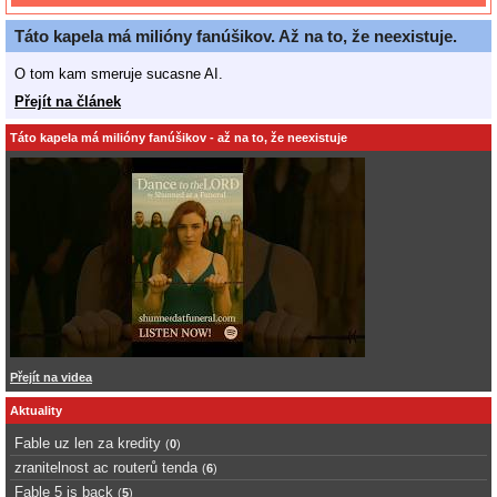
Táto kapela má milióny fanúšikov. Až na to, že neexistuje.
O tom kam smeruje sucasne AI.
Přejít na článek
Táto kapela má milióny fanúšikov - až na to, že neexistuje
Přejít na videa
Aktuality
Fable uz len za kredity
(
0
)
zranitelnost ac routerů tenda
(
6
)
Fable 5 is back
(
5
)