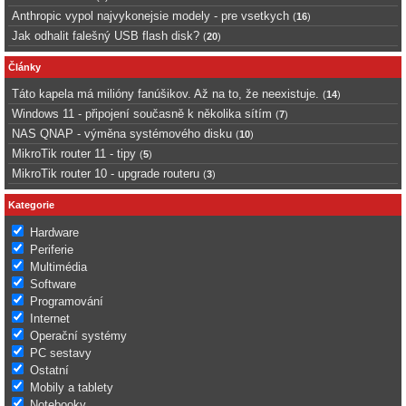
Anthropic vypol najvykonejsie modely - pre vsetkych
(
16
)
Jak odhalit falešný USB flash disk?
(
20
)
Články
Táto kapela má milióny fanúšikov. Až na to, že neexistuje.
(
14
)
Windows 11 - připojení současně k několika sítím
(
7
)
NAS QNAP - výměna systémového disku
(
10
)
MikroTik router 11 - tipy
(
5
)
MikroTik router 10 - upgrade routeru
(
3
)
Kategorie
Hardware
Periferie
Multimédia
Software
Programování
Internet
Operační systémy
PC sestavy
Ostatní
Mobily a tablety
Notebooky