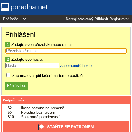
poradna.net
Neregistrovaný
Přihlásit
Registrovat
Přihlášení
1
Zadajte svou přezdívku nebo e-mail:
2
Zadajte své heslo:
Zapomenuté heslo
Zapamatovat přihlášení na tomto počítači
Podpořte nás
$2
- Ikona patrona na poradně
$5
- Poradna bez reklam
$10
- Soukromé poradenství
STAŇTE SE PATRONEM