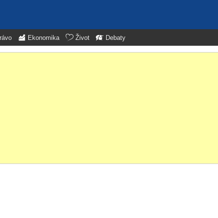
rávo
Ekonomika
Život
Debaty