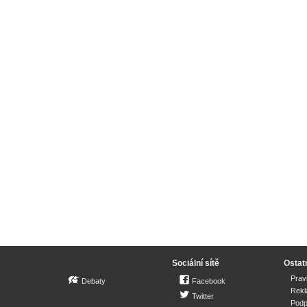
Sociální sítě
Ostat
Prav
Debaty
Facebook
Rek
Twitter
Podp