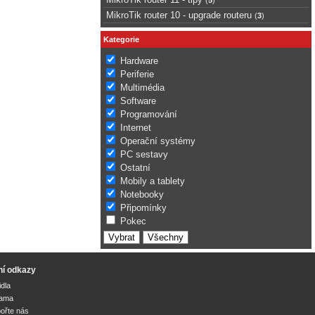
MikroTik router 10 - upgrade routeru
(
3
)
Kategorie
Hardware
Periferie
Multimédia
Software
Programování
Internet
Operační systémy
PC sestavy
Ostatní
Mobily a tablety
Notebooky
Připomínky
Pokec
ní odkazy
idla
lama
ořte nás