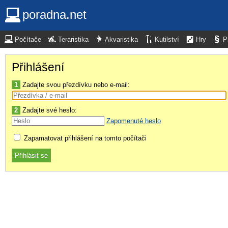
poradna.net
Počítače
Teraristika
Akvaristika
Kutilství
Hry
P
Přihlášení
1
Zadajte svou přezdívku nebo e-mail:
2
Zadajte své heslo:
Zapomenuté heslo
Zapamatovat přihlášení na tomto počítači