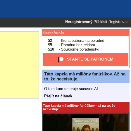
Neregistrovaný
Přihlásit
Registrovat
Podpořte nás
$2
- Ikona patrona na poradně
$5
- Poradna bez reklam
$10
- Soukromé poradenství
STAŇTE SE PATRONEM
Táto kapela má milióny fanúšikov. Až na
to, že neexistuje.
O tom kam smeruje sucasne AI.
Přejít na článek
Táto kapela má milióny fanúšikov - až na to, že
neexistuje