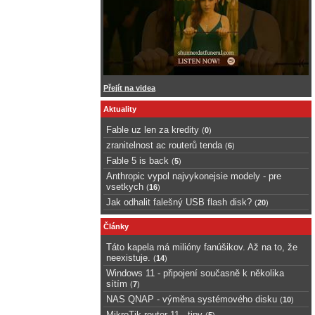
Přejít na videa
Aktuality
Fable uz len za kredity
(
0
)
zranitelnost ac routerů tenda
(
6
)
Fable 5 is back
(
5
)
Anthropic vypol najvykonejsie modely - pre
vsetkych
(
16
)
Jak odhalit falešný USB flash disk?
(
20
)
Články
Táto kapela má milióny fanúšikov. Až na to, že
neexistuje.
(
14
)
Windows 11 - připojení současně k několika
sítím
(
7
)
NAS QNAP - výměna systémového disku
(
10
)
MikroTik router 11 - tipy
(
5
)