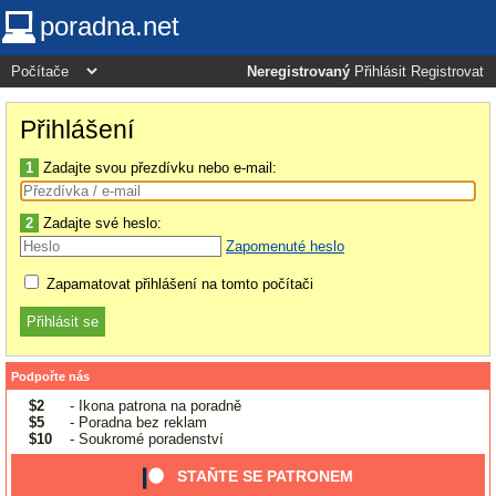
poradna.net
Neregistrovaný
Přihlásit
Registrovat
Přihlášení
1
Zadajte svou přezdívku nebo e-mail:
2
Zadajte své heslo:
Zapomenuté heslo
Zapamatovat přihlášení na tomto počítači
Podpořte nás
$2
- Ikona patrona na poradně
$5
- Poradna bez reklam
$10
- Soukromé poradenství
STAŇTE SE PATRONEM