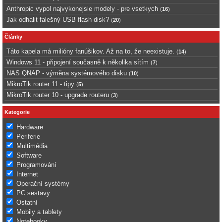
Anthropic vypol najvykonejsie modely - pre vsetkych
(
16
)
Jak odhalit falešný USB flash disk?
(
20
)
Články
Táto kapela má milióny fanúšikov. Až na to, že neexistuje.
(
14
)
Windows 11 - připojení současně k několika sítím
(
7
)
NAS QNAP - výměna systémového disku
(
10
)
MikroTik router 11 - tipy
(
5
)
MikroTik router 10 - upgrade routeru
(
3
)
Kategorie
Hardware
Periferie
Multimédia
Software
Programování
Internet
Operační systémy
PC sestavy
Ostatní
Mobily a tablety
Notebooky