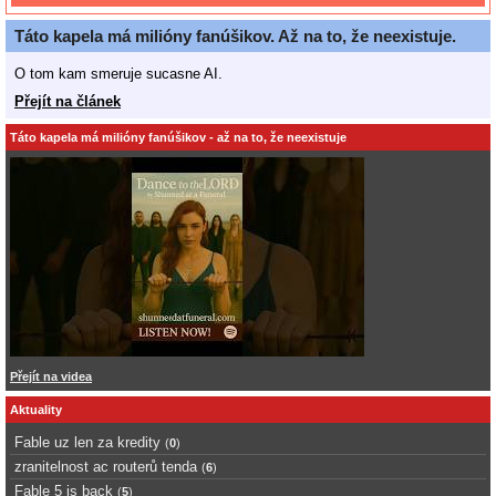
Táto kapela má milióny fanúšikov. Až na to, že neexistuje.
O tom kam smeruje sucasne AI.
Přejít na článek
Táto kapela má milióny fanúšikov - až na to, že neexistuje
Přejít na videa
Aktuality
Fable uz len za kredity
(
0
)
zranitelnost ac routerů tenda
(
6
)
Fable 5 is back
(
5
)