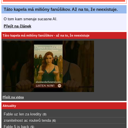
Táto kapela má milióny fanúšikov. Až na to, že neexistuje.
O tom kam smeruje sucasne AI.
Přejít na článek
Táto kapela má milióny fanúšikov - až na to, že neexistuje
Přejít na videa
Aktuality
Fable uz len za kredity
(
0
)
zranitelnost ac routerů tenda
(
6
)
Fable 5 is back
(
5
)