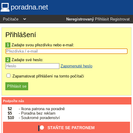
poradna.net
Neregistrovaný
Přihlásit
Registrovat
Přihlášení
1
Zadajte svou přezdívku nebo e-mail:
2
Zadajte své heslo:
Zapomenuté heslo
Zapamatovat přihlášení na tomto počítači
Podpořte nás
$2
- Ikona patrona na poradně
$5
- Poradna bez reklam
$10
- Soukromé poradenství
STAŇTE SE PATRONEM