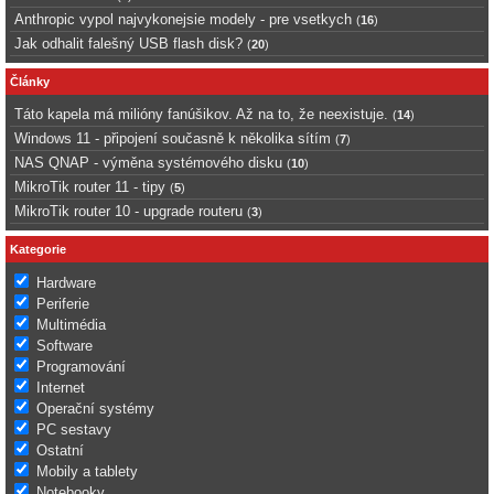
Anthropic vypol najvykonejsie modely - pre vsetkych
(
16
)
Jak odhalit falešný USB flash disk?
(
20
)
Články
Táto kapela má milióny fanúšikov. Až na to, že neexistuje.
(
14
)
Windows 11 - připojení současně k několika sítím
(
7
)
NAS QNAP - výměna systémového disku
(
10
)
MikroTik router 11 - tipy
(
5
)
MikroTik router 10 - upgrade routeru
(
3
)
Kategorie
Hardware
Periferie
Multimédia
Software
Programování
Internet
Operační systémy
PC sestavy
Ostatní
Mobily a tablety
Notebooky