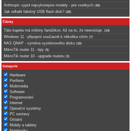
Anthropic vypol najvykonejsie modely - pre vsetkych
(
16
)
Jak odhalit falešný USB flash disk?
(
20
)
Články
Táto kapela má milióny fanúšikov. Až na to, že neexistuje.
(
14
)
Windows 11 - připojení současně k několika sítím
(
7
)
NAS QNAP - výměna systémového disku
(
10
)
MikroTik router 11 - tipy
(
5
)
MikroTik router 10 - upgrade routeru
(
3
)
Kategorie
Hardware
Periferie
Multimédia
Software
Programování
Internet
Operační systémy
PC sestavy
Ostatní
Mobily a tablety
Notebooky