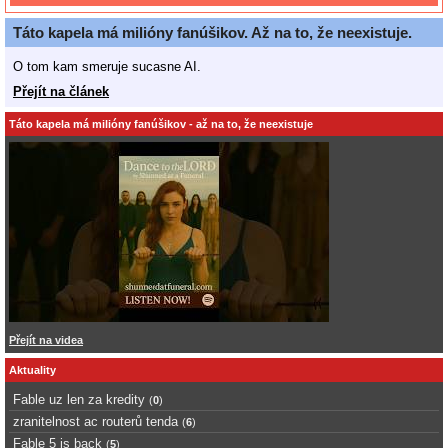
Táto kapela má milióny fanúšikov. Až na to, že neexistuje.
O tom kam smeruje sucasne AI.
Přejít na článek
Táto kapela má milióny fanúšikov - až na to, že neexistuje
Přejít na videa
Aktuality
Fable uz len za kredity
(
0
)
zranitelnost ac routerů tenda
(
6
)
Fable 5 is back
(
5
)