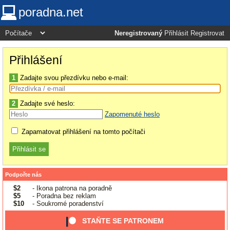
poradna.net
Neregistrovaný
Přihlásit
Registrovat
Přihlášení
1
Zadajte svou přezdívku nebo e-mail:
2
Zadajte své heslo:
Zapomenuté heslo
Zapamatovat přihlášení na tomto počítači
Podpořte nás
$2
- Ikona patrona na poradně
$5
- Poradna bez reklam
$10
- Soukromé poradenství
STAŇTE SE PATRONEM