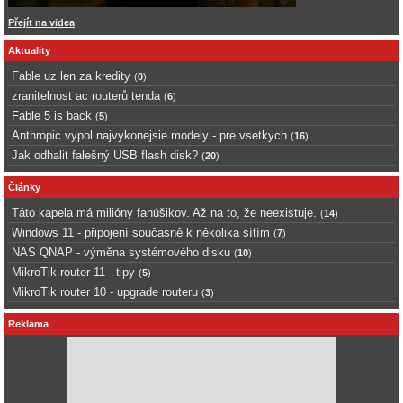
Přejít na videa
Aktuality
Fable uz len za kredity
(
0
)
zranitelnost ac routerů tenda
(
6
)
Fable 5 is back
(
5
)
Anthropic vypol najvykonejsie modely - pre vsetkych
(
16
)
Jak odhalit falešný USB flash disk?
(
20
)
Články
Táto kapela má milióny fanúšikov. Až na to, že neexistuje.
(
14
)
Windows 11 - připojení současně k několika sítím
(
7
)
NAS QNAP - výměna systémového disku
(
10
)
MikroTik router 11 - tipy
(
5
)
MikroTik router 10 - upgrade routeru
(
3
)
Reklama