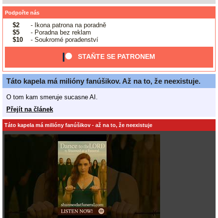
Podpořte nás
$2
- Ikona patrona na poradně
$5
- Poradna bez reklam
$10
- Soukromé poradenství
STAŇTE SE PATRONEM
Táto kapela má milióny fanúšikov. Až na to, že neexistuje.
O tom kam smeruje sucasne AI.
Přejít na článek
Táto kapela má milióny fanúšikov - až na to, že neexistuje