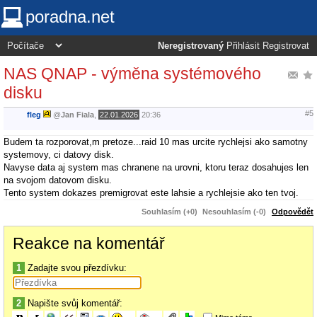
poradna.net
Neregistrovaný
Přihlásit
Registrovat
NAS QNAP - výměna systémového
disku
#5
fleg
@
Jan Fiala
,
22.01.2026
20:36
Budem ta rozporovat,m pretoze...raid 10 mas urcite rychlejsi ako samotny
systemovy, ci datovy disk.
Navyse data aj system mas chranene na urovni, ktoru teraz dosahujes len
na svojom datovom disku.
Tento system dokazes premigrovat este lahsie a rychlejsie ako ten tvoj.
Souhlasím (+0)
Nesouhlasím (-0)
Odpovědět
Reakce na komentář
1
Zadajte svou přezdívku:
2
Napište svůj komentář: