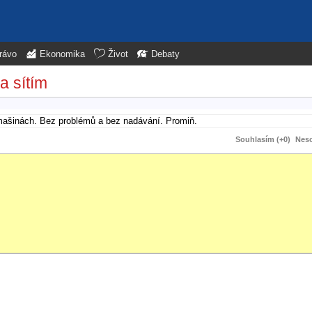
rávo
Ekonomika
Život
Debaty
a sítím
mašinách. Bez problémů a bez nadávání. Promiň.
Souhlasím (+0)
Neso