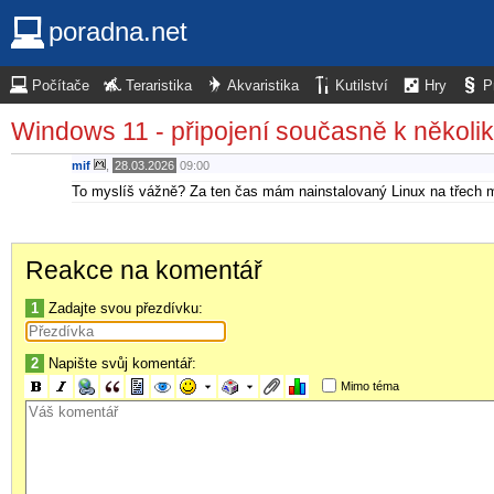
poradna.net
Počítače
Teraristika
Akvaristika
Kutilství
Hry
P
Windows 11 - připojení současně k několik
mif
,
28.03.2026
09:00
To myslíš vážně? Za ten čas mám nainstalovaný Linux na třech 
Reakce na komentář
1
Zadajte svou přezdívku:
2
Napište svůj komentář:
Mimo téma