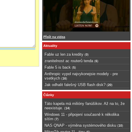
Přejít na videa
Aktuality
Fable uz len za kredity
(
0
)
zranitelnost ac routerů tenda
(
6
)
Fable 5 is back
(
5
)
Anthropic vypol najvykonejsie modely - pre
vsetkych
(
16
)
Jak odhalit falešný USB flash disk?
(
20
)
Články
Táto kapela má milióny fanúšikov. Až na to, že
neexistuje.
(
14
)
Windows 11 - připojení současně k několika
sítím
(
7
)
NAS QNAP - výměna systémového disku
(
10
)
MikroTik router 11 - tipy
(
5
)