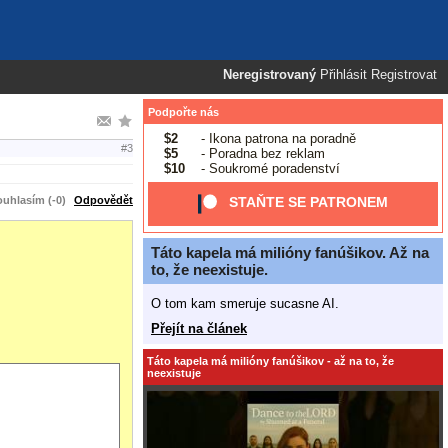
Neregistrovaný
Přihlásit
Registrovat
Podpořte nás
$2
- Ikona patrona na poradně
#3
$5
- Poradna bez reklam
$10
- Soukromé poradenství
uhlasím (-0)
Odpovědět
STAŇTE SE PATRONEM
Táto kapela má milióny fanúšikov. Až na
to, že neexistuje.
O tom kam smeruje sucasne AI.
Přejít na článek
Táto kapela má milióny fanúšikov - až na to, že
neexistuje