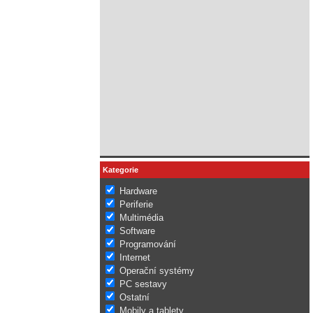
Kategorie
Hardware
Periferie
Multimédia
Software
Programování
Internet
Operační systémy
PC sestavy
Ostatní
Mobily a tablety