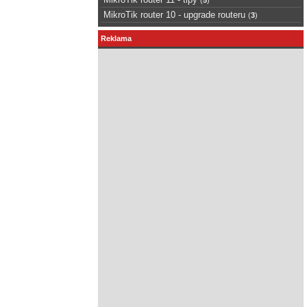
MikroTik router 10 - upgrade routeru
(
3
)
Reklama