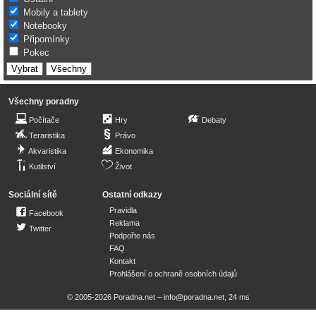
Mobily a tablety
Notebooky
Připomínky
Pokec
Všechny poradny
Počítače
Hry
Debaty
Teraristika
Právo
Akvaristika
Ekonomika
Kutilství
Život
Sociální sítě
Ostatní odkazy
Pravidla
Facebook
Reklama
Twitter
Podpořte nás
FAQ
Kontakt
Prohlášení o ochraně osobních údajů
© 2005-2026 Poradna.net –
info@poradna.net
,
24 ms