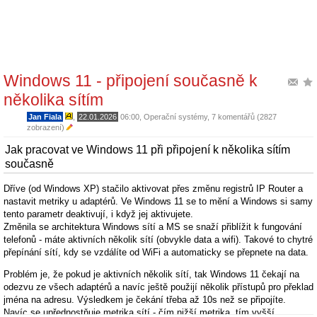
Windows 11 - připojení současně k
několika sítím
Jan Fiala
,
22.01.2026
06:00
,
Operační systémy
, 7 komentářů (2827
zobrazení)
Jak pracovat ve Windows 11 při připojení k několika sítím
současně
Dříve (od Windows XP) stačilo aktivovat přes změnu registrů IP Router a
nastavit metriky u adaptérů. Ve Windows 11 se to mění a Windows si samy
tento parametr deaktivují, i když jej aktivujete.
Změnila se architektura Windows sítí a MS se snaží přiblížit k fungování
telefonů - máte aktivních několik sítí (obvykle data a wifi). Takové to chytré
přepínání sítí, kdy se vzdálíte od WiFi a automaticky se přepnete na data.
Problém je, že pokud je aktivních několik sítí, tak Windows 11 čekají na
odezvu ze všech adaptérů a navíc ještě použijí několik přístupů pro překlad
jména na adresu. Výsledkem je čekání třeba až 10s než se připojíte.
Navíc se upřednostňuje metrika sítí - čím nižší metrika, tím vyšší