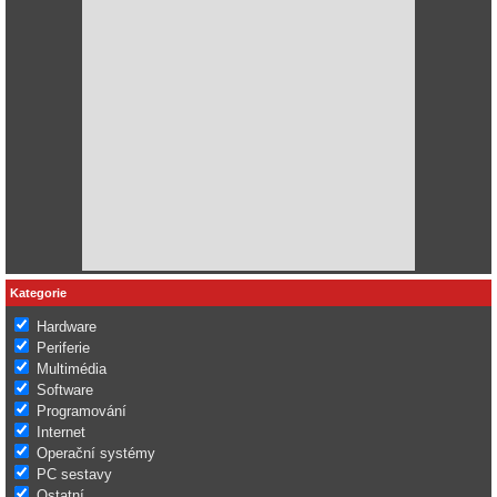
P.S.
Po vetších aktualizacích (insider program pravidelně) je třeba spustit,
protože Win si to přenastaví zpět.
Kategorie
Hardware
Periferie
Multimédia
Software
Programování
Internet
Operační systémy
PC sestavy
Ostatní