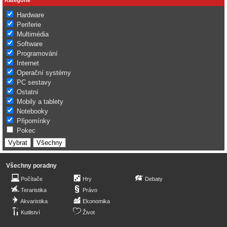
Hardware
Periferie
Multimédia
Software
Programování
Internet
Operační systémy
PC sestavy
Ostatní
Mobily a tablety
Notebooky
Připomínky
Pokec
Všechny poradny
Počítače
Hry
Debaty
Teraristika
Právo
Akvaristika
Ekonomika
Kutilství
Život