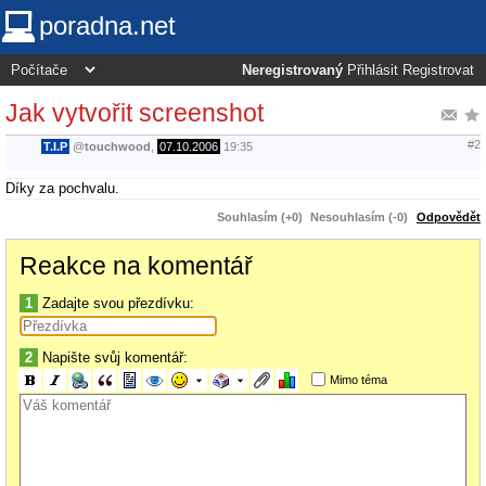
poradna.net
Neregistrovaný
Přihlásit
Registrovat
Jak vytvořit screenshot
#2
T.I.P
@
touchwood
,
07.10.2006
19:35
Díky za pochvalu.
Souhlasím (+0)
Nesouhlasím (-0)
Odpovědět
Reakce na komentář
1
Zadajte svou přezdívku:
2
Napište svůj komentář:
Mimo téma