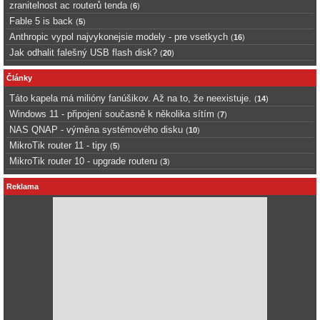
zranitelnost ac routerů tenda
(
6
)
Fable 5 is back
(
5
)
Anthropic vypol najvykonejsie modely - pre vsetkych
(
16
)
Jak odhalit falešný USB flash disk?
(
20
)
Články
Táto kapela má milióny fanúšikov. Až na to, že neexistuje.
(
14
)
Windows 11 - připojení současně k několika sítím
(
7
)
NAS QNAP - výměna systémového disku
(
10
)
MikroTik router 11 - tipy
(
5
)
MikroTik router 10 - upgrade routeru
(
3
)
Reklama