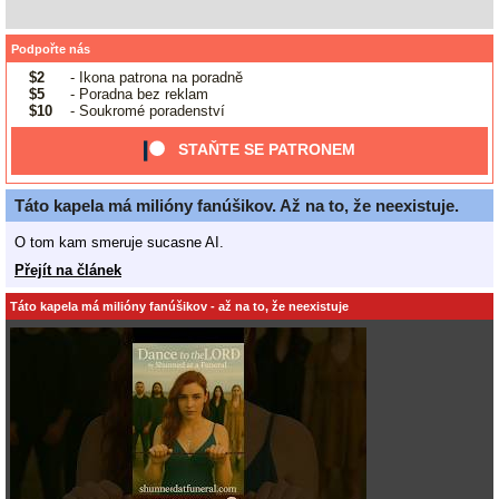
Podpořte nás
$2
- Ikona patrona na poradně
$5
- Poradna bez reklam
$10
- Soukromé poradenství
STAŇTE SE PATRONEM
Táto kapela má milióny fanúšikov. Až na to, že neexistuje.
O tom kam smeruje sucasne AI.
Přejít na článek
Táto kapela má milióny fanúšikov - až na to, že neexistuje