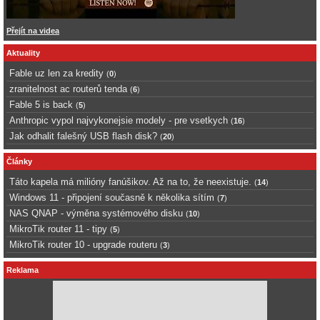
Přejít na videa
Aktuality
Fable uz len za kredity
(
0
)
zranitelnost ac routerů tenda
(
6
)
Fable 5 is back
(
5
)
Anthropic vypol najvykonejsie modely - pre vsetkych
(
16
)
Jak odhalit falešný USB flash disk?
(
20
)
Články
Táto kapela má milióny fanúšikov. Až na to, že neexistuje.
(
14
)
Windows 11 - připojení současně k několika sítím
(
7
)
NAS QNAP - výměna systémového disku
(
10
)
MikroTik router 11 - tipy
(
5
)
MikroTik router 10 - upgrade routeru
(
3
)
Reklama