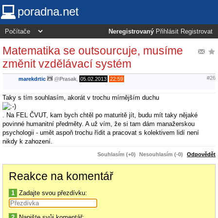
poradna.net
Neregistrovaný
Přihlásit
Registrovat
Matematika se outsourcuje, musíme
změnit vzdělávací systém
#26
marekdrtic
@
Prasak
,
05.02.2013
22:59
Taky s tím souhlasím, akorát v trochu mírnějším duchu
. Na FEL ČVUT, kam bych chtěl po maturitě jít, budu mít taky nějaké
povinné humanitní předměty. A už vím, že si tam dám manažerskou
psychologii - umět aspoň trochu řídit a pracovat s kolektivem lidí není
nikdy k zahození.
Souhlasím (+0)
Nesouhlasím (-0)
Odpovědět
Reakce na komentář
1
Zadajte svou přezdívku:
2
Napište svůj komentář: