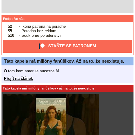
Podpořte nás
$2
- Ikona patrona na poradně
$5
- Poradna bez reklam
$10
- Soukromé poradenství
STAŇTE SE PATRONEM
Táto kapela má milióny fanúšikov. Až na to, že neexistuje.
O tom kam smeruje sucasne AI.
Přejít na článek
Táto kapela má milióny fanúšikov - až na to, že neexistuje