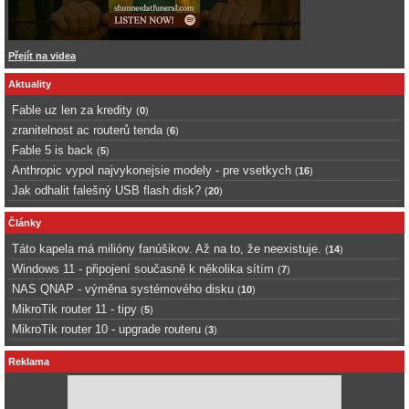
Přejít na videa
Aktuality
Fable uz len za kredity
(
0
)
zranitelnost ac routerů tenda
(
6
)
Fable 5 is back
(
5
)
Anthropic vypol najvykonejsie modely - pre vsetkych
(
16
)
Jak odhalit falešný USB flash disk?
(
20
)
Články
Táto kapela má milióny fanúšikov. Až na to, že neexistuje.
(
14
)
Windows 11 - připojení současně k několika sítím
(
7
)
NAS QNAP - výměna systémového disku
(
10
)
MikroTik router 11 - tipy
(
5
)
MikroTik router 10 - upgrade routeru
(
3
)
Reklama