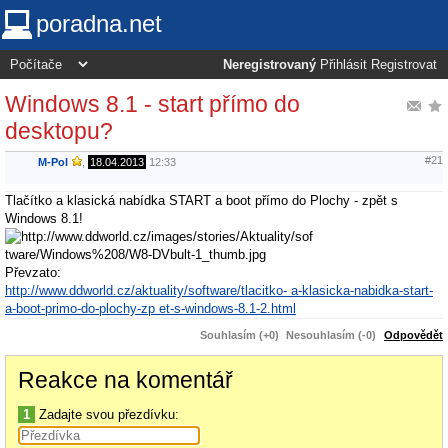
poradna.net
Neregistrovaný
Přihlásit
Registrovat
Windows 8.1 - start přímo do
desktopu?
#21
M-Pol
,
18.04.2013
12:33
Tlačítko a klasická nabídka START a boot přímo do Plochy - zpět s
Windows 8.1!
Převzato:
http://www.ddworld.cz/aktuality/software/tlacitko- a-klasicka-nabidka-start-
a-boot-primo-do-plochy-zp et-s-windows-8.1-2.html
Souhlasím (+0)
Nesouhlasím (-0)
Odpovědět
Reakce na komentář
1
Zadajte svou přezdívku: