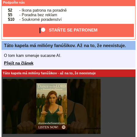
Podpořte nás
$2
- Ikona patrona na poradně
$5
- Poradna bez reklam
$10
- Soukromé poradenství
STAŇTE SE PATRONEM
Táto kapela má milióny fanúšikov. Až na to, že neexistuje.
O tom kam smeruje sucasne AI.
Přejít na článek
Táto kapela má milióny fanúšikov - až na to, že neexistuje