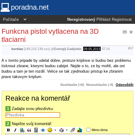
poradna.net
Neregistrovaný
Přihlásit
Registrovat
Funkcna pistol vytlacena na 3D
tlaciarni
#17
kurelaa
[149.210.138.xxx]
@
Georgij Gadjukin
,
09.05.2013
07:14
A v tomto pripade by udelal dobre, protoze kriplove si budou bez problemu
tisknout zbrane, kterymi budou zabijet. Nejde o to, ze by mohli, ale oni
budou a tam je ten rozdil. Velice se tak zjednodusi pristup ke zbranim
prave takovym kriplum.
Souhlasím (+0)
Nesouhlasím (-0)
Odpovědět
Reakce na komentář
1
Zadajte svou přezdívku:
2
Napište svůj komentář:
Mimo téma