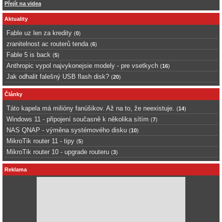
Přejít na videa
Aktuality
Fable uz len za kredity
(
0
)
zranitelnost ac routerů tenda
(
6
)
Fable 5 is back
(
5
)
Anthropic vypol najvykonejsie modely - pre vsetkych
(
16
)
Jak odhalit falešný USB flash disk?
(
20
)
Články
Táto kapela má milióny fanúšikov. Až na to, že neexistuje.
(
14
)
Windows 11 - připojení současně k několika sítím
(
7
)
NAS QNAP - výměna systémového disku
(
10
)
MikroTik router 11 - tipy
(
5
)
MikroTik router 10 - upgrade routeru
(
3
)
Reklama