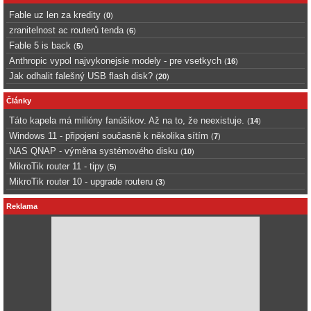
Fable uz len za kredity
(
0
)
zranitelnost ac routerů tenda
(
6
)
Fable 5 is back
(
5
)
Anthropic vypol najvykonejsie modely - pre vsetkych
(
16
)
Jak odhalit falešný USB flash disk?
(
20
)
Články
Táto kapela má milióny fanúšikov. Až na to, že neexistuje.
(
14
)
Windows 11 - připojení současně k několika sítím
(
7
)
NAS QNAP - výměna systémového disku
(
10
)
MikroTik router 11 - tipy
(
5
)
MikroTik router 10 - upgrade routeru
(
3
)
Reklama