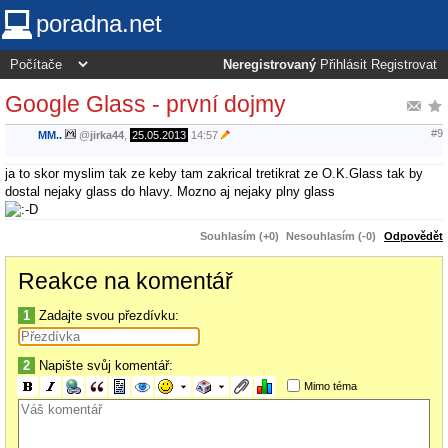
poradna.net
Neregistrovaný
Přihlásit
Registrovat
Google Glass - první dojmy
#9
MM..
@
jirka44
,
25.05.2013
14:57
ja to skor myslim tak ze keby tam zakrical tretikrat ze O.K.Glass tak by
dostal nejaky glass do hlavy. Mozno aj nejaky plny glass
Souhlasím (+0)
Nesouhlasím (-0)
Odpovědět
Reakce na komentář
1
Zadajte svou přezdívku:
2
Napište svůj komentář:
Mimo téma