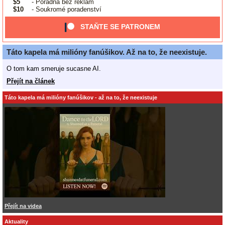
$5
- Poradna bez reklam
$10
- Soukromé poradenství
STAŇTE SE PATRONEM
Táto kapela má milióny fanúšikov. Až na to, že neexistuje.
O tom kam smeruje sucasne AI.
Přejít na článek
Táto kapela má milióny fanúšikov - až na to, že neexistuje
Přejít na videa
Aktuality