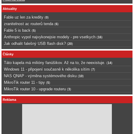
Aktuality
Fable uz len za kredity
(
0
)
zranitelnost ac routerů tenda
(
6
)
Fable 5 is back
(
5
)
Anthropic vypol najvykonejsie modely - pre vsetkych
(
16
)
Jak odhalit falešný USB flash disk?
(
20
)
Články
Táto kapela má milióny fanúšikov. Až na to, že neexistuje.
(
14
)
Windows 11 - připojení současně k několika sítím
(
7
)
NAS QNAP - výměna systémového disku
(
10
)
MikroTik router 11 - tipy
(
5
)
MikroTik router 10 - upgrade routeru
(
3
)
Reklama