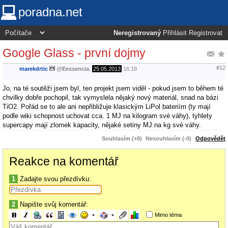
poradna.net
Neregistrovaný
Přihlásit
Registrovat
Google Glass - první dojmy
#12
marekdrtic
@
Eessencia
,
25.05.2013
16:18
Jo, na té soutěži jsem byl, ten projekt jsem viděl - pokud jsem to během té
chvilky dobře pochopil, tak vymyslela nějaký nový materiál, snad na bázi
TiO2. Pořád se to ale ani nepřibližuje klasickým LiPol bateriím (ty mají
podle wiki schopnost uchovat cca. 1 MJ na kilogram své váhy), tyhlety
supercapy mají zlomek kapacity, nějaké setiny MJ na kg své váhy.
Souhlasím (+0)
Nesouhlasím (-0)
Odpovědět
Reakce na komentář
1
Zadajte svou přezdívku:
2
Napište svůj komentář:
Mimo téma