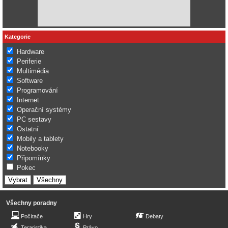
Kategorie
Hardware
Periferie
Multimédia
Software
Programování
Internet
Operační systémy
PC sestavy
Ostatní
Mobily a tablety
Notebooky
Připomínky
Pokec
Všechny poradny
Počítače
Hry
Debaty
Teraristika
Právo