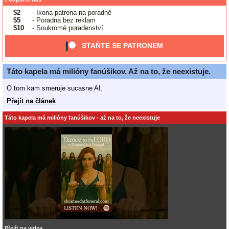
$2
- Ikona patrona na poradně
$5
- Poradna bez reklam
$10
- Soukromé poradenství
STAŇTE SE PATRONEM
Táto kapela má milióny fanúšikov. Až na to, že neexistuje.
O tom kam smeruje sucasne AI.
Přejít na článek
Táto kapela má milióny fanúšikov - až na to, že neexistuje
Přejít na videa