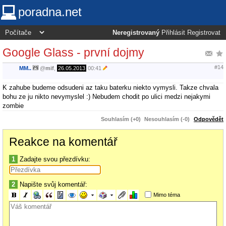
poradna.net
Neregistrovaný
Přihlásit
Registrovat
Google Glass - první dojmy
#14
MM..
@
mif
,
26.05.2013
00:41
K zahube budeme odsudeni az taku baterku niekto vymysli. Takze chvala
bohu ze ju nikto nevymyslel :) Nebudem chodit po ulici medzi nejakymi
zombie
Souhlasím (+0)
Nesouhlasím (-0)
Odpovědět
Reakce na komentář
1
Zadajte svou přezdívku:
2
Napište svůj komentář:
Mimo téma