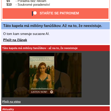
$5
- Poradna bez reklam
$10
- Soukromé poradenství
STAŇTE SE PATRONEM
Táto kapela má milióny fanúšikov. Až na to, že neexistuje.
O tom kam smeruje sucasne AI.
Přejít na článek
Táto kapela má milióny fanúšikov - až na to, že neexistuje
Přejít na videa
Aktuality