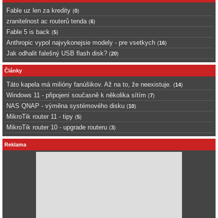
Fable uz len za kredity
(
0
)
zranitelnost ac routerů tenda
(
6
)
Fable 5 is back
(
5
)
Anthropic vypol najvykonejsie modely - pre vsetkych
(
16
)
Jak odhalit falešný USB flash disk?
(
20
)
Články
Táto kapela má milióny fanúšikov. Až na to, že neexistuje.
(
14
)
Windows 11 - připojení současně k několika sítím
(
7
)
NAS QNAP - výměna systémového disku
(
10
)
MikroTik router 11 - tipy
(
5
)
MikroTik router 10 - upgrade routeru
(
3
)
Reklama