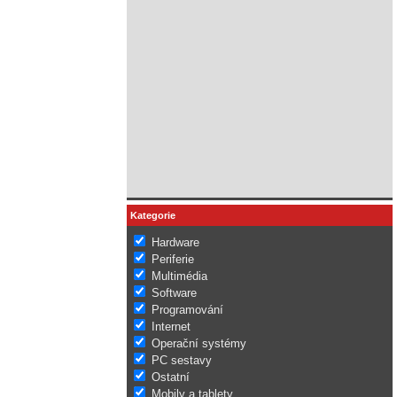
Kategorie
Hardware
Periferie
Multimédia
Software
Programování
Internet
Operační systémy
PC sestavy
Ostatní
Mobily a tablety