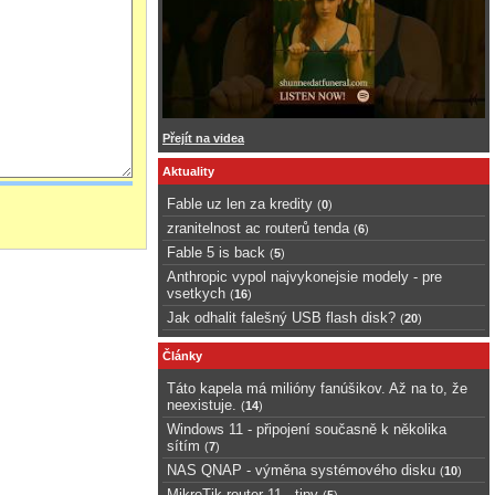
Přejít na videa
Aktuality
Fable uz len za kredity
(
0
)
zranitelnost ac routerů tenda
(
6
)
Fable 5 is back
(
5
)
Anthropic vypol najvykonejsie modely - pre
vsetkych
(
16
)
Jak odhalit falešný USB flash disk?
(
20
)
Články
Táto kapela má milióny fanúšikov. Až na to, že
neexistuje.
(
14
)
Windows 11 - připojení současně k několika
sítím
(
7
)
NAS QNAP - výměna systémového disku
(
10
)
MikroTik router 11 - tipy
(
5
)