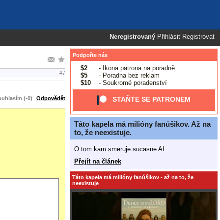
Neregistrovaný
Přihlásit
Registrovat
Podpořte nás
$2
- Ikona patrona na poradně
#7
$5
- Poradna bez reklam
$10
- Soukromé poradenství
uhlasím (-0)
Odpovědět
STAŇTE SE PATRONEM
Táto kapela má milióny fanúšikov. Až na
to, že neexistuje.
O tom kam smeruje sucasne AI.
Přejít na článek
Táto kapela má milióny fanúšikov - až na to, že
neexistuje