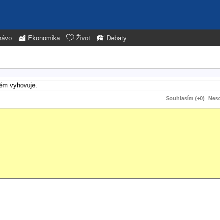
rávo
Ekonomika
Život
Debaty
tém vyhovuje.
Souhlasím (+0)
Neso