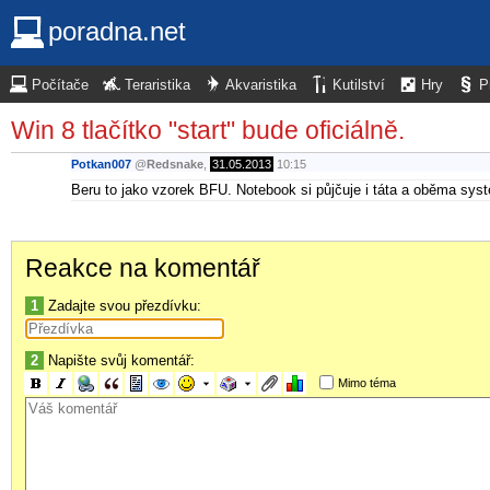
poradna.net
Počítače
Teraristika
Akvaristika
Kutilství
Hry
P
Win 8 tlačítko "start" bude oficiálně.
Potkan007
@
Redsnake
,
31.05.2013
10:15
Beru to jako vzorek BFU. Notebook si půjčuje i táta a oběma sys
Reakce na komentář
1
Zadajte svou přezdívku:
2
Napište svůj komentář:
Mimo téma