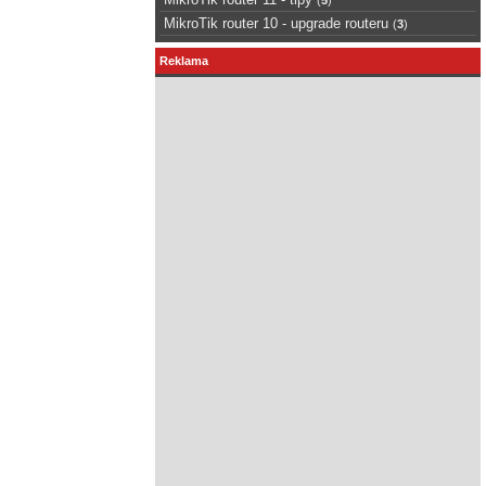
MikroTik router 10 - upgrade routeru
(
3
)
Reklama