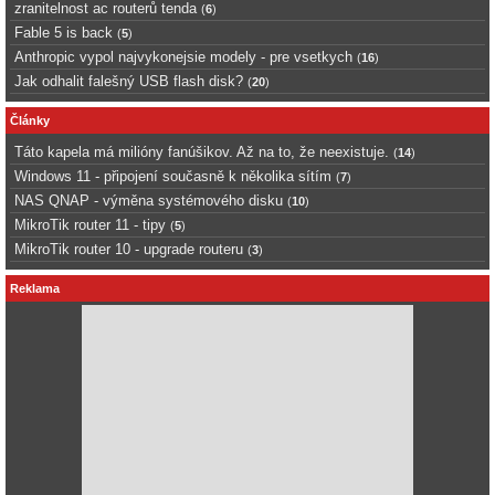
zranitelnost ac routerů tenda
(
6
)
Fable 5 is back
(
5
)
Anthropic vypol najvykonejsie modely - pre vsetkych
(
16
)
Jak odhalit falešný USB flash disk?
(
20
)
Články
Táto kapela má milióny fanúšikov. Až na to, že neexistuje.
(
14
)
Windows 11 - připojení současně k několika sítím
(
7
)
NAS QNAP - výměna systémového disku
(
10
)
MikroTik router 11 - tipy
(
5
)
MikroTik router 10 - upgrade routeru
(
3
)
Reklama