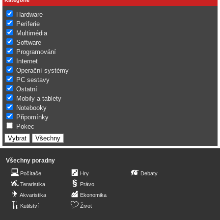
Hardware
Periferie
Multimédia
Software
Programování
Internet
Operační systémy
PC sestavy
Ostatní
Mobily a tablety
Notebooky
Připomínky
Pokec
Všechny poradny
Počítače
Hry
Debaty
Teraristika
Právo
Akvaristika
Ekonomika
Kutilství
Život