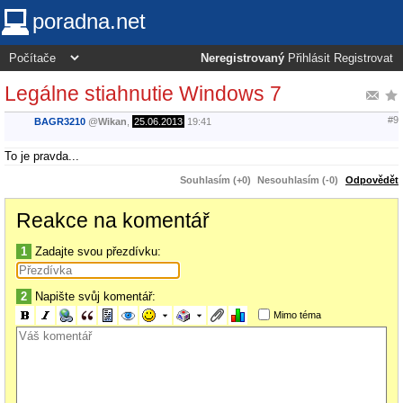
poradna.net
Neregistrovaný
Přihlásit
Registrovat
Legálne stiahnutie Windows 7
#9
BAGR3210
@
Wikan
,
25.06.2013
19:41
To je pravda...
Souhlasím (+0)
Nesouhlasím (-0)
Odpovědět
Reakce na komentář
1
Zadajte svou přezdívku:
2
Napište svůj komentář:
Mimo téma