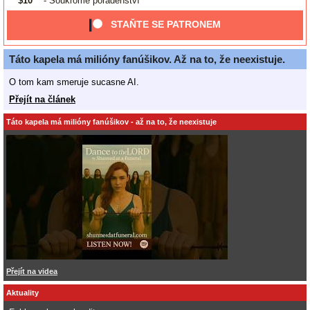
$10
- Soukromé poradenství
STAŇTE SE PATRONEM
Táto kapela má milióny fanúšikov. Až na to, že neexistuje.
O tom kam smeruje sucasne AI.
Přejít na článek
Táto kapela má milióny fanúšikov - až na to, že neexistuje
Přejít na videa
Aktuality