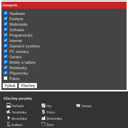
Kategorie
Hardware
Periferie
Multimédia
Software
Programování
Internet
Operační systémy
PC sestavy
Ostatní
Mobily a tablety
Notebooky
Připomínky
Pokec
Všechny poradny
Počítače
Hry
Debaty
Teraristika
Právo
Akvaristika
Ekonomika
Kutilství
Život