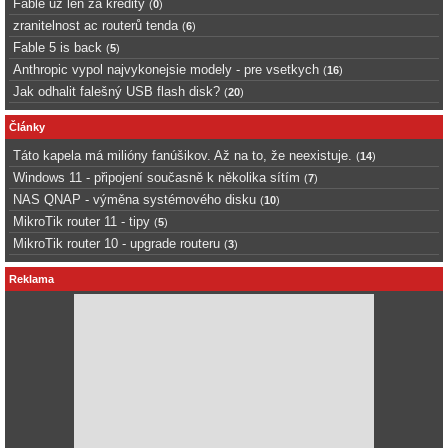
Fable uz len za kredity
(
0
)
zranitelnost ac routerů tenda
(
6
)
Fable 5 is back
(
5
)
Anthropic vypol najvykonejsie modely - pre vsetkych
(
16
)
Jak odhalit falešný USB flash disk?
(
20
)
Články
Táto kapela má milióny fanúšikov. Až na to, že neexistuje.
(
14
)
Windows 11 - připojení současně k několika sítím
(
7
)
NAS QNAP - výměna systémového disku
(
10
)
MikroTik router 11 - tipy
(
5
)
MikroTik router 10 - upgrade routeru
(
3
)
Reklama