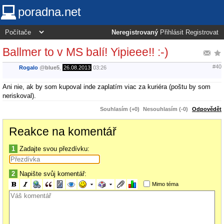
poradna.net
Neregistrovaný
Přihlásit
Registrovat
Ballmer to v MS balí! Yipieee!! :-)
#40
Rogalo
@
blue5
,
26.08.2013
03:26
Ani nie, ak by som kupoval inde zaplatím viac za kuriéra (poštu by som
neriskoval).
Souhlasím (+0)
Nesouhlasím (-0)
Odpovědět
Reakce na komentář
1
Zadajte svou přezdívku:
2
Napište svůj komentář:
Mimo téma