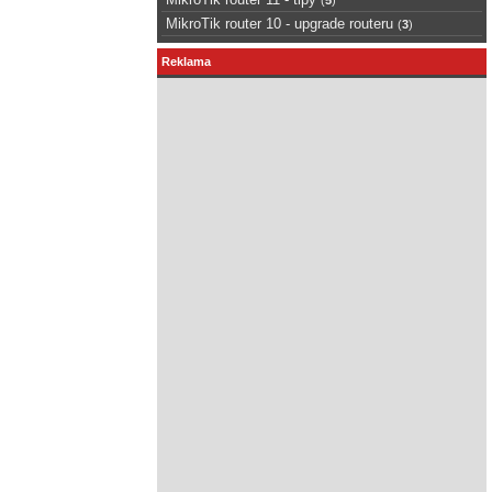
MikroTik router 10 - upgrade routeru
(
3
)
Reklama