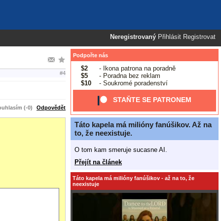
Neregistrovaný
Přihlásit
Registrovat
Podpořte nás
$2
- Ikona patrona na poradně
#4
$5
- Poradna bez reklam
$10
- Soukromé poradenství
STAŇTE SE PATRONEM
uhlasím (-0)
Odpovědět
Táto kapela má milióny fanúšikov. Až na
to, že neexistuje.
O tom kam smeruje sucasne AI.
Přejít na článek
Táto kapela má milióny fanúšikov - až na to, že
neexistuje