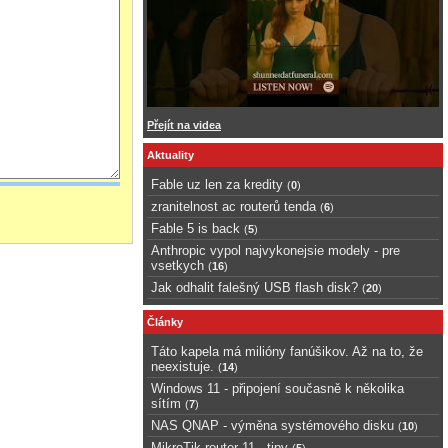
Přejít na videa
Aktuality
Fable uz len za kredity
(
0
)
zranitelnost ac routerů tenda
(
6
)
Fable 5 is back
(
5
)
Anthropic vypol najvykonejsie modely - pre
vsetkych
(
16
)
Jak odhalit falešný USB flash disk?
(
20
)
Články
Táto kapela má milióny fanúšikov. Až na to, že
neexistuje.
(
14
)
Windows 11 - připojení současně k několika
sítím
(
7
)
NAS QNAP - výměna systémového disku
(
10
)
MikroTik router 11 - tipy
(
5
)