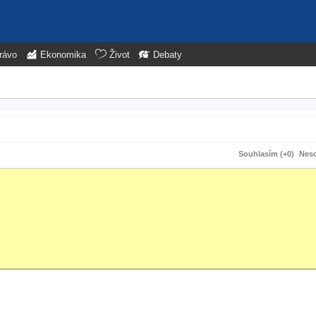
rávo
Ekonomika
Život
Debaty
Souhlasím (+0)
Neso