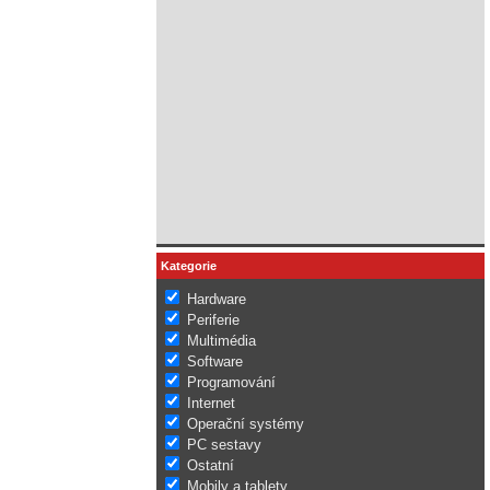
Kategorie
Hardware
Periferie
Multimédia
Software
Programování
Internet
Operační systémy
PC sestavy
Ostatní
Mobily a tablety