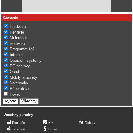
Kategorie
Hardware
Periferie
Multimédia
Software
Programování
Internet
Operační systémy
PC sestavy
Ostatní
Mobily a tablety
Notebooky
Připomínky
Pokec
Všechny poradny
Počítače
Hry
Debaty
Teraristika
Právo