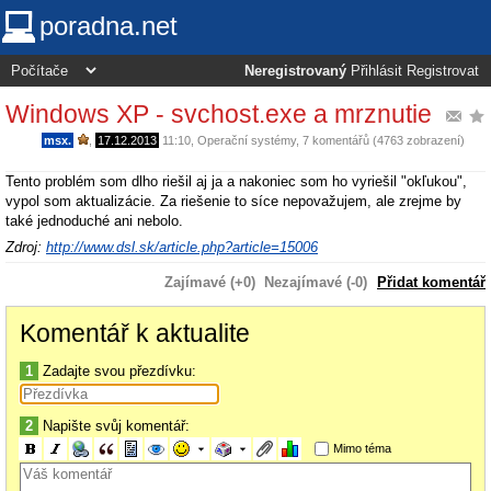
poradna.net
Neregistrovaný
Přihlásit
Registrovat
Windows XP - svchost.exe a mrznutie
msx.
,
17.12.2013
11:10
,
Operační systémy
, 7 komentářů (4763 zobrazení)
Tento problém som dlho riešil aj ja a nakoniec som ho vyriešil "okľukou",
vypol som aktualizácie. Za riešenie to síce nepovažujem, ale zrejme by
také jednoduché ani nebolo.
Zdroj:
http://www.dsl.sk/article.php?article=15006
Zajímavé (+0)
Nezajímavé (-0)
Přidat komentář
Komentář k aktualite
1
Zadajte svou přezdívku:
2
Napište svůj komentář:
Mimo téma