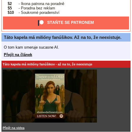
$2
- Ikona patrona na poradně
$5
- Poradna bez reklam
$10
- Soukromé poradenství
STAŇTE SE PATRONEM
Táto kapela má milióny fanúšikov. Až na to, že neexistuje.
O tom kam smeruje sucasne AI.
Přejít na článek
Táto kapela má milióny fanúšikov - až na to, že neexistuje
Přejít na videa