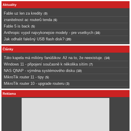
Aktuality
Fable uz len za kredity
(
0
)
zranitelnost ac routerů tenda
(
6
)
Fable 5 is back
(
5
)
Anthropic vypol najvykonejsie modely - pre vsetkych
(
16
)
Jak odhalit falešný USB flash disk?
(
20
)
Články
Táto kapela má milióny fanúšikov. Až na to, že neexistuje.
(
14
)
Windows 11 - připojení současně k několika sítím
(
7
)
NAS QNAP - výměna systémového disku
(
10
)
MikroTik router 11 - tipy
(
5
)
MikroTik router 10 - upgrade routeru
(
3
)
Reklama