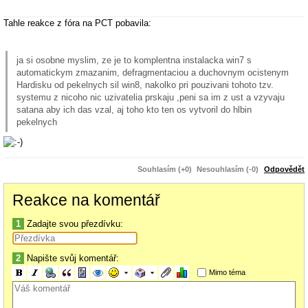
Tahle reakce z fóra na PCT pobavila:
ja si osobne myslim, ze je to komplentna instalacka win7 s
automatickym zmazanim, defragmentaciou a duchovnym ocistenym
Hardisku od pekelnych sil win8, nakolko pri pouzivani tohoto tzv.
systemu z nicoho nic uzivatelia prskaju ,peni sa im z ust a vzyvaju
satana aby ich das vzal, aj toho kto ten os vytvoril do hlbin
pekelnych
Souhlasím (+0)
Nesouhlasím (-0)
Odpovědět
Reakce na komentář
1
Zadajte svou přezdívku:
2
Napište svůj komentář:
Mimo téma