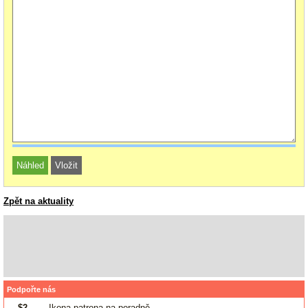
Zpět na aktuality
Podpořte nás
$2
- Ikona patrona na poradně