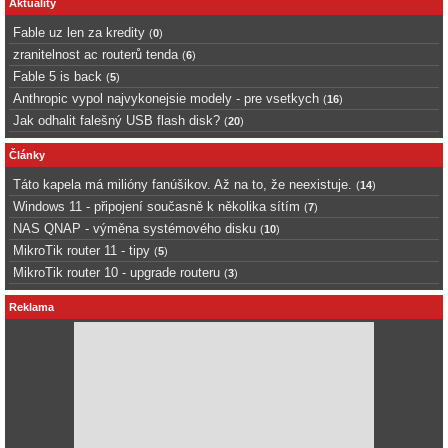
Aktuality
Fable uz len za kredity
(
0
)
zranitelnost ac routerů tenda
(
6
)
Fable 5 is back
(
5
)
Anthropic vypol najvykonejsie modely - pre vsetkych
(
16
)
Jak odhalit falešný USB flash disk?
(
20
)
Články
Táto kapela má milióny fanúšikov. Až na to, že neexistuje.
(
14
)
Windows 11 - připojení současně k několika sítím
(
7
)
NAS QNAP - výměna systémového disku
(
10
)
MikroTik router 11 - tipy
(
5
)
MikroTik router 10 - upgrade routeru
(
3
)
Reklama