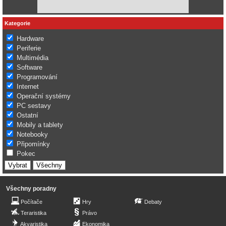
Kategorie
Hardware
Periferie
Multimédia
Software
Programování
Internet
Operační systémy
PC sestavy
Ostatní
Mobily a tablety
Notebooky
Připomínky
Pokec
Všechny poradny
Počítače
Hry
Debaty
Teraristika
Právo
Akvaristika
Ekonomika