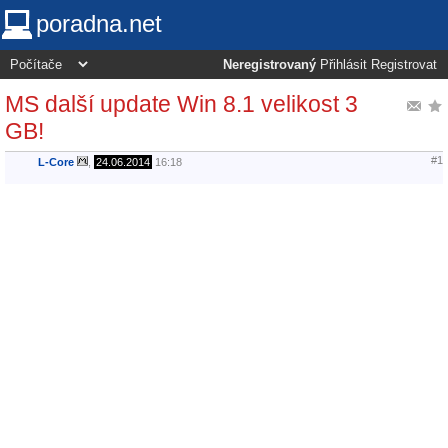
poradna.net
Neregistrovaný
Přihlásit
Registrovat
MS další update Win 8.1 velikost 3
GB!
#1
L-Core
,
24.06.2014
16:18