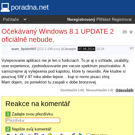
poradna.net
Neregistrovaný
Přihlásit
Registrovat
Očekávaný Windows 8.1 UPDATE 2
oficiálně nebude.
#3
wam_Spider007
[212.2.199.xxx]
@
Joseph
,
07.08.2014
20:24
Vylepsovanie aplikacii nie je len o funkciach. To je aj o vzhlade, usability,
user experience, zjednodusovanie pre vacsie spektrum pouzivatelov. A
samozrejme aj vylepsenia pod kapotou, ktore ty neuvidis. Ale kludne si
pouzivaj SW z 97 roku alebo lepsie... kup si rovno pisaci stroj.
Mam dojem, ze poniektori tu zaspali v dobe bronzovej.
Souhlasím (+0)
Nesouhlasím (-0)
Odpovědět
Reakce na komentář
1
Zadajte svou přezdívku:
2
Napište svůj komentář: