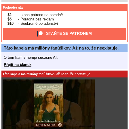
Podpořte nás
$2
- Ikona patrona na poradně
$5
- Poradna bez reklam
$10
- Soukromé poradenství
STAŇTE SE PATRONEM
Táto kapela má milióny fanúšikov. Až na to, že neexistuje.
O tom kam smeruje sucasne AI.
Přejít na článek
Táto kapela má milióny fanúšikov - až na to, že neexistuje