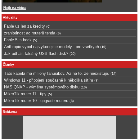
Přejít na videa
Aktuality
Fable uz len za kredity
(
0
)
zranitelnost ac routerů tenda
(
6
)
Fable 5 is back
(
5
)
Anthropic vypol najvykonejsie modely - pre vsetkych
(
16
)
Jak odhalit falešný USB flash disk?
(
20
)
Články
Táto kapela má milióny fanúšikov. Až na to, že neexistuje.
(
14
)
Windows 11 - připojení současně k několika sítím
(
7
)
NAS QNAP - výměna systémového disku
(
10
)
MikroTik router 11 - tipy
(
5
)
MikroTik router 10 - upgrade routeru
(
3
)
Reklama