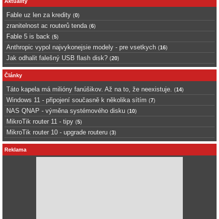
Aktuality
Fable uz len za kredity
(
0
)
zranitelnost ac routerů tenda
(
6
)
Fable 5 is back
(
5
)
Anthropic vypol najvykonejsie modely - pre vsetkych
(
16
)
Jak odhalit falešný USB flash disk?
(
20
)
Články
Táto kapela má milióny fanúšikov. Až na to, že neexistuje.
(
14
)
Windows 11 - připojení současně k několika sítím
(
7
)
NAS QNAP - výměna systémového disku
(
10
)
MikroTik router 11 - tipy
(
5
)
MikroTik router 10 - upgrade routeru
(
3
)
Reklama