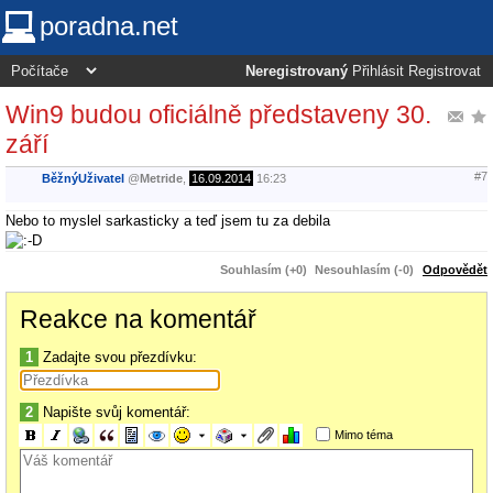
poradna.net
Neregistrovaný
Přihlásit
Registrovat
Win9 budou oficiálně představeny 30.
září
#7
BěžnýUživatel
@
Metride
,
16.09.2014
16:23
Nebo to myslel sarkasticky a teď jsem tu za debila
Souhlasím (+0)
Nesouhlasím (-0)
Odpovědět
Reakce na komentář
1
Zadajte svou přezdívku:
2
Napište svůj komentář:
Mimo téma