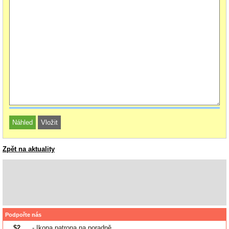
Zpět na aktuality
Podpořte nás
$2
- Ikona patrona na poradně