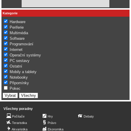
Kategorie
Hardware
Periferie
Multimédia
Software
Programování
Internet
Operační systémy
PC sestavy
Ostatní
Mobily a tablety
Notebooky
Připomínky
Pokec
Všechny poradny
Počítače
Hry
Debaty
Teraristika
Právo
Akvaristika
Ekonomika