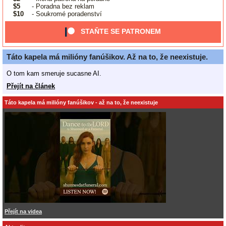
$5
- Poradna bez reklam
$10
- Soukromé poradenství
STAŇTE SE PATRONEM
Táto kapela má milióny fanúšikov. Až na to, že neexistuje.
O tom kam smeruje sucasne AI.
Přejít na článek
Táto kapela má milióny fanúšikov - až na to, že neexistuje
Přejít na videa